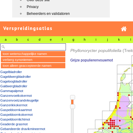
Over deze site
Privacy
Beheerders en validatoren
Verspreidingsatlas
a
b
c
d
e
f
g
h
i
j
k
l
Phyllonorycter populifoliella
(Trei
toon wetenschappelijke namen
verberg synoniemen
Grijze populierenvouwmot
toon alleen geaccepteerde namen
Gagelbladroller
Gageldwergbladroller
Gageloogbladroller
Galdwergbladroller
Gammapalpmot
Ganzenvoetkokermot
Ganzenvoetzandvleugeltje
Ganzerikkokermot
Gaspeldoornkaartmot
Gaspeldoornkokermot
Gaspeldoornlichtmot
Geaderde grasmot
Gebandeerde dravikmineermot