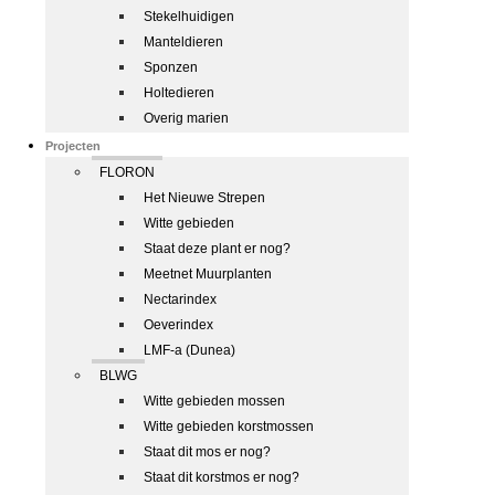
Stekelhuidigen
Manteldieren
Sponzen
Holtedieren
Overig marien
Projecten
FLORON
Het Nieuwe Strepen
Witte gebieden
Staat deze plant er nog?
Meetnet Muurplanten
Nectarindex
Oeverindex
LMF-a (Dunea)
BLWG
Witte gebieden mossen
Witte gebieden korstmossen
Staat dit mos er nog?
Staat dit korstmos er nog?