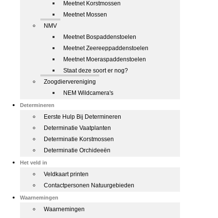
Meetnet Korstmossen
Meetnet Mossen
NMV
Meetnet Bospaddenstoelen
Meetnet Zeereeppaddenstoelen
Meetnet Moeraspaddenstoelen
Staat deze soort er nog?
Zoogdiervereniging
NEM Wildcamera's
Determineren
Eerste Hulp Bij Determineren
Determinatie Vaatplanten
Determinatie Korstmossen
Determinatie Orchideeën
Het veld in
Veldkaart printen
Contactpersonen Natuurgebieden
Waarnemingen
Waarnemingen