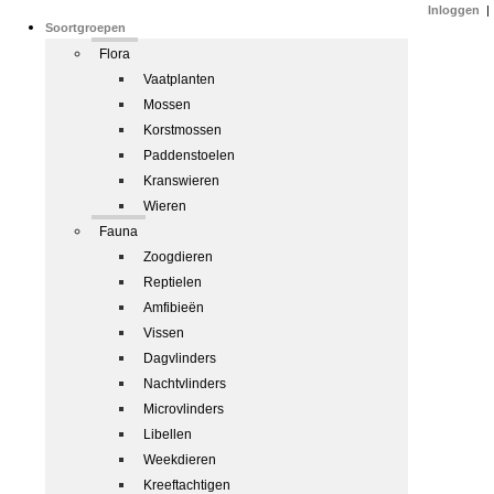
Inloggen
|
Soortgroepen
Flora
Vaatplanten
Mossen
Korstmossen
Paddenstoelen
Kranswieren
Wieren
Fauna
Zoogdieren
Reptielen
Amfibieën
Vissen
Dagvlinders
Nachtvlinders
Microvlinders
Libellen
Weekdieren
Kreeftachtigen