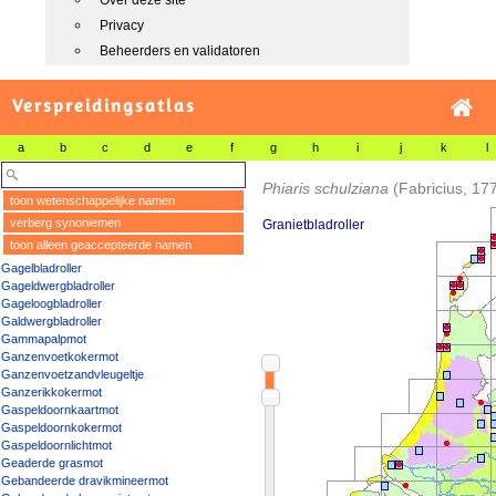
Over deze site
Privacy
Beheerders en validatoren
Verspreidingsatlas
a
b
c
d
e
f
g
h
i
j
k
l
Phiaris schulziana
(Fabricius, 17
toon wetenschappelijke namen
verberg synoniemen
Granietbladroller
toon alleen geaccepteerde namen
Gagelbladroller
Gageldwergbladroller
Gageloogbladroller
Galdwergbladroller
Gammapalpmot
Ganzenvoetkokermot
Ganzenvoetzandvleugeltje
Ganzerikkokermot
Gaspeldoornkaartmot
Gaspeldoornkokermot
Gaspeldoornlichtmot
Geaderde grasmot
Gebandeerde dravikmineermot