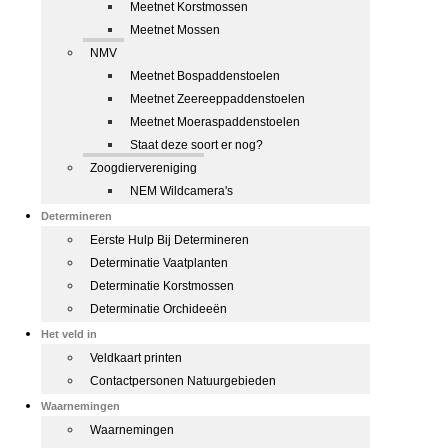
Meetnet Korstmossen
Meetnet Mossen
NMV
Meetnet Bospaddenstoelen
Meetnet Zeereeppaddenstoelen
Meetnet Moeraspaddenstoelen
Staat deze soort er nog?
Zoogdiervereniging
NEM Wildcamera's
Determineren
Eerste Hulp Bij Determineren
Determinatie Vaatplanten
Determinatie Korstmossen
Determinatie Orchideeën
Het veld in
Veldkaart printen
Contactpersonen Natuurgebieden
Waarnemingen
Waarnemingen