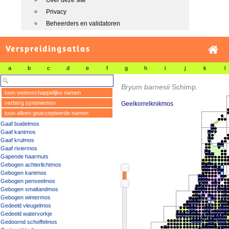
Over deze site
Privacy
Beheerders en validatoren
Verspreidingsatlas
a
b
c
d
e
f
g
h
i
j
k
l
Bryum barnesii
Schimp.
toon wetenschappelijke namen
verberg synoniemen
Geelkorrelknikmos
toon alleen geaccepteerde namen
Gaaf buidelmos
Gaaf kantmos
Gaaf krulmos
Gaaf riviermos
Gapende haarmuts
Gebogen achterlichtmos
Gebogen kantmos
Gebogen penseelmos
Gebogen smaltandmos
Gebogen wintermos
Gedeeld vleugelmos
Gedeeld watervorkje
Gedoornd schoffelmos