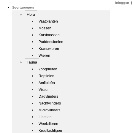
Inloggen
|
Soortgroepen
Flora
Vaatplanten
Mossen
Korstmossen
Paddenstoelen
Kranswieren
Wieren
Fauna
Zoogdieren
Reptielen
Amfibieën
Vissen
Dagvlinders
Nachtvlinders
Microvlinders
Libellen
Weekdieren
Kreeftachtigen