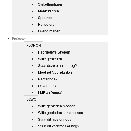
Stekelhuidigen
Manteldieren
Sponzen
Holtedieren
Overig marien
Projecten
FLORON
Het Nieuwe Strepen
Witte gebieden
Staat deze plant er nog?
Meetnet Muurplanten
Nectarindex
Oeverindex
LMF-a (Dunea)
BLWG
Witte gebieden mossen
Witte gebieden korstmossen
Staat dit mos er nog?
Staat dit korstmos er nog?