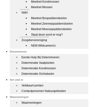
Meetnet Korstmossen
Meetnet Mossen
NMV
Meetnet Bospaddenstoelen
Meetnet Zeereeppaddenstoelen
Meetnet Moeraspaddenstoelen
Staat deze soort er nog?
Zoogdiervereniging
NEM Wildcamera's
Determineren
Eerste Hulp Bij Determineren
Determinatie Vaatplanten
Determinatie Korstmossen
Determinatie Orchideeën
Het veld in
Veldkaart printen
Contactpersonen Natuurgebieden
Waarnemingen
Waarnemingen