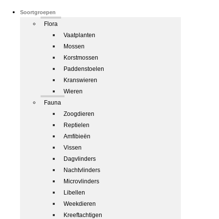
Soortgroepen
Flora
Vaatplanten
Mossen
Korstmossen
Paddenstoelen
Kranswieren
Wieren
Fauna
Zoogdieren
Reptielen
Amfibieën
Vissen
Dagvlinders
Nachtvlinders
Microvlinders
Libellen
Weekdieren
Kreeftachtigen