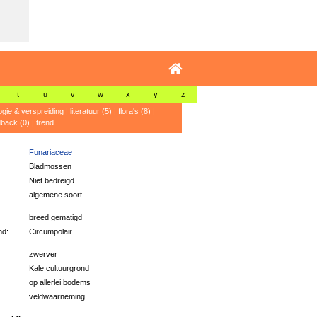
t
u
v
w
x
y
z
ogie & verspreiding
|
literatuur (5)
|
flora's (8)
|
dback (0)
|
trend
Funariaceae
Bladmossen
Niet bedreigd
algemene soort
breed gematigd
nd:
Circumpolair
zwerver
Kale cultuurgrond
op allerlei bodems
veldwaarneming