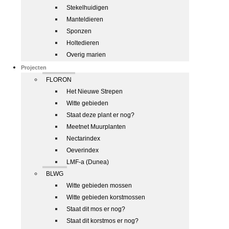
Stekelhuidigen
Manteldieren
Sponzen
Holtedieren
Overig marien
Projecten
FLORON
Het Nieuwe Strepen
Witte gebieden
Staat deze plant er nog?
Meetnet Muurplanten
Nectarindex
Oeverindex
LMF-a (Dunea)
BLWG
Witte gebieden mossen
Witte gebieden korstmossen
Staat dit mos er nog?
Staat dit korstmos er nog?