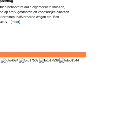
preiding
rica behoort tot onze algemeenste mossen,
d op sterk gestoorde en voedselrijke plaatsen
e terreinen, halfverharde wegen etc. Een
ts v... [
meer
]