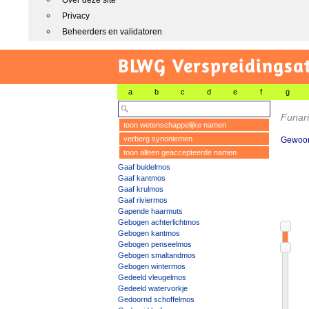
Over deze site
Privacy
Beheerders en validatoren
BLWG Verspreidingsa
a
b
c
d
e
f
g
Funar
toon wetenschappelijke namen
verberg synoniemen
Gewoon
toon alleen geaccepteerde namen
Gaaf buidelmos
Gaaf kantmos
Gaaf krulmos
Gaaf riviermos
Gapende haarmuts
Gebogen achterlichtmos
Gebogen kantmos
Gebogen penseelmos
Gebogen smaltandmos
Gebogen wintermos
Gedeeld vleugelmos
Gedeeld watervorkje
Gedoornd schoffelmos