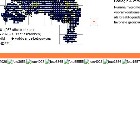
Ecologie & vers
Funaria hygromet
vooral voorkomen
als braakliggend
favoriete groeiplaa