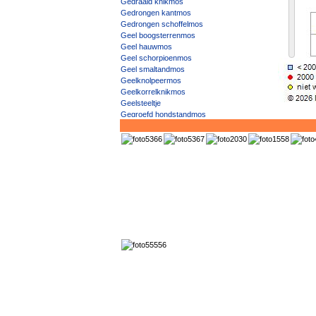
Gedraaid knikmos
Gedrongen kantmos
Gedrongen schoffelmos
Geel boogsterrenmos
Geel hauwmos
Geel schorpioenmos
Geel smaltandmos
Geelknolpeermos
Geelkorrelknikmos
Geelsteeltje
Gegroefd hondstandmos
Gekapt haartandmos
Gekerfd landvorkje
Gekield muisjesmos
Geklauwd platmos
Geklauwd pronkmos
Gekroesd dubbeltandmos
Gekroesd gaffeltandmos
Gekroesd greppelmos
Gekroesd haartandmos
Gekroesd parelmos
Gekroesd plakkaatmos
Gekroesde haarmuts
Gekromd dikkopmos
Gekromd muisjesmos
Gekromd vedermos
Gekruld zompmos
Gele haarmuts