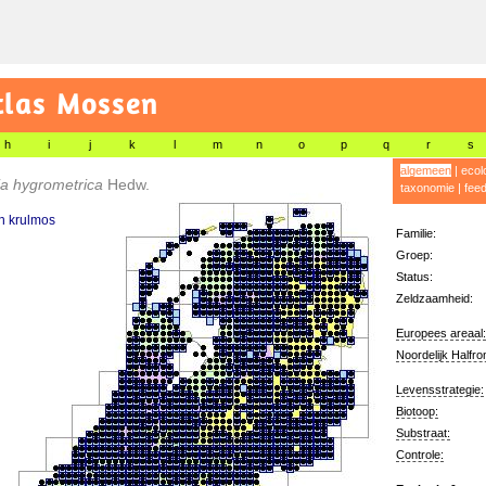
tlas Mossen
h
i
j
k
l
m
n
o
p
q
r
s
algemeen
|
ecol
ia hygrometrica
Hedw.
taxonomie
|
fee
 krulmos
Familie:
Groep:
Status:
Zeldzaamheid:
Europees areaal:
Noordelijk Halfro
Levensstrategie:
Biotoop:
Substraat:
Controle: