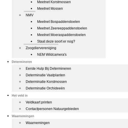
Meetnet Korstmossen
Meetnet Mossen
NMV
Meetnet Bospaddenstoelen
Meetnet Zeereeppaddenstoelen
Meetnet Moeraspaddenstoelen
Staat deze soort er nog?
Zoogdiervereniging
NEM Wildcamera's
Determineren
Eerste Hulp Bij Determineren
Determinatie Vaatplanten
Determinatie Korstmossen
Determinatie Orchideeën
Het veld in
Veldkaart printen
Contactpersonen Natuurgebieden
Waarnemingen
Waarnemingen