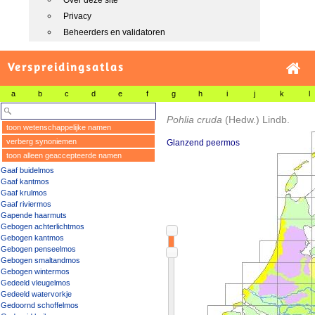
Over deze site
Privacy
Beheerders en validatoren
Verspreidingsatlas
a
b
c
d
e
f
g
h
i
j
k
l
Pohlia cruda
(Hedw.) Lindb.
toon wetenschappelijke namen
verberg synoniemen
Glanzend peermos
toon alleen geaccepteerde namen
Gaaf buidelmos
Gaaf kantmos
Gaaf krulmos
Gaaf riviermos
Gapende haarmuts
Gebogen achterlichtmos
Gebogen kantmos
Gebogen penseelmos
Gebogen smaltandmos
Gebogen wintermos
Gedeeld vleugelmos
Gedeeld watervorkje
Gedoornd schoffelmos