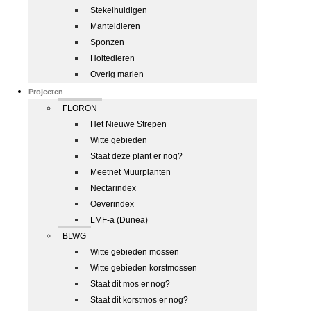
Stekelhuidigen
Manteldieren
Sponzen
Holtedieren
Overig marien
Projecten
FLORON
Het Nieuwe Strepen
Witte gebieden
Staat deze plant er nog?
Meetnet Muurplanten
Nectarindex
Oeverindex
LMF-a (Dunea)
BLWG
Witte gebieden mossen
Witte gebieden korstmossen
Staat dit mos er nog?
Staat dit korstmos er nog?