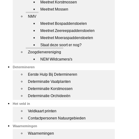
Meetnet Korstmossen
Meetnet Mossen
NMV
Meetnet Bospaddenstoelen
Meetnet Zeereeppaddenstoelen
Meetnet Moeraspaddenstoelen
Staat deze soort er nog?
Zoogdiervereniging
NEM Wildcamera's
Determineren
Eerste Hulp Bij Determineren
Determinatie Vaatplanten
Determinatie Korstmossen
Determinatie Orchideeën
Het veld in
Veldkaart printen
Contactpersonen Natuurgebieden
Waarnemingen
Waarnemingen