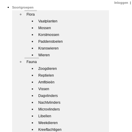
Inloggen
|
Soortgroepen
Flora
Vaatplanten
Mossen
Korstmossen
Paddenstoelen
Kranswieren
Wieren
Fauna
Zoogdieren
Reptielen
Amfibieën
Vissen
Dagvlinders
Nachtvlinders
Microvlinders
Libellen
Weekdieren
Kreeftachtigen