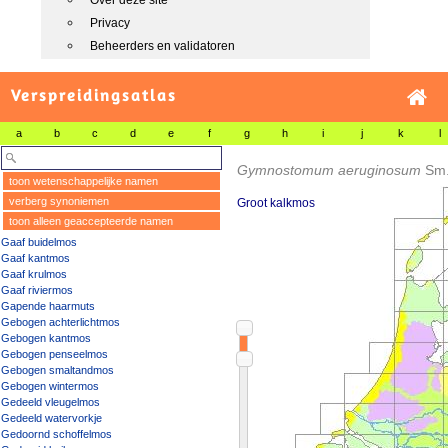
Over deze site
Privacy
Beheerders en validatoren
Verspreidingsatlas
a
b
c
d
e
f
g
h
i
j
k
l
Gymnostomum aeruginosum
Sm
toon wetenschappelijke namen
verberg synoniemen
Groot kalkmos
toon alleen geaccepteerde namen
Gaaf buidelmos
Gaaf kantmos
Gaaf krulmos
Gaaf riviermos
Gapende haarmuts
Gebogen achterlichtmos
Gebogen kantmos
Gebogen penseelmos
Gebogen smaltandmos
Gebogen wintermos
Gedeeld vleugelmos
Gedeeld watervorkje
Gedoornd schoffelmos