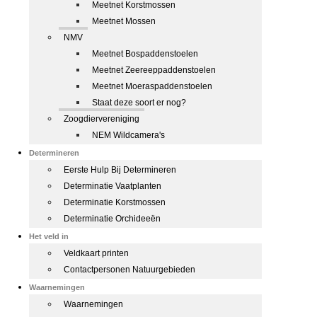
Meetnet Korstmossen
Meetnet Mossen
NMV
Meetnet Bospaddenstoelen
Meetnet Zeereeppaddenstoelen
Meetnet Moeraspaddenstoelen
Staat deze soort er nog?
Zoogdiervereniging
NEM Wildcamera's
Determineren
Eerste Hulp Bij Determineren
Determinatie Vaatplanten
Determinatie Korstmossen
Determinatie Orchideeën
Het veld in
Veldkaart printen
Contactpersonen Natuurgebieden
Waarnemingen
Waarnemingen