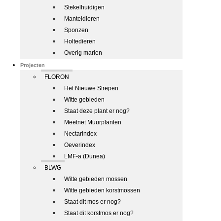
Stekelhuidigen
Manteldieren
Sponzen
Holtedieren
Overig marien
Projecten
FLORON
Het Nieuwe Strepen
Witte gebieden
Staat deze plant er nog?
Meetnet Muurplanten
Nectarindex
Oeverindex
LMF-a (Dunea)
BLWG
Witte gebieden mossen
Witte gebieden korstmossen
Staat dit mos er nog?
Staat dit korstmos er nog?