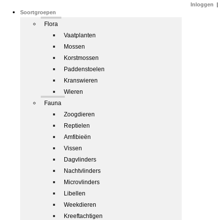
Inloggen
|
Soortgroepen
Flora
Vaatplanten
Mossen
Korstmossen
Paddenstoelen
Kranswieren
Wieren
Fauna
Zoogdieren
Reptielen
Amfibieën
Vissen
Dagvlinders
Nachtvlinders
Microvlinders
Libellen
Weekdieren
Kreeftachtigen