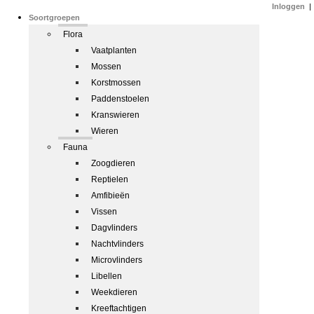
Inloggen
|
Soortgroepen
Flora
Vaatplanten
Mossen
Korstmossen
Paddenstoelen
Kranswieren
Wieren
Fauna
Zoogdieren
Reptielen
Amfibieën
Vissen
Dagvlinders
Nachtvlinders
Microvlinders
Libellen
Weekdieren
Kreeftachtigen