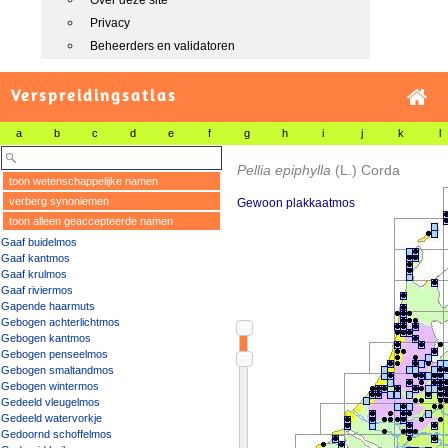
Over deze site
Privacy
Beheerders en validatoren
Verspreidingsatlas
a
b
c
d
e
f
g
h
i
j
k
l
Pellia epiphylla
(L.) Corda
toon wetenschappelijke namen
verberg synoniemen
Gewoon plakkaatmos
toon alleen geaccepteerde namen
Gaaf buidelmos
Gaaf kantmos
Gaaf krulmos
Gaaf riviermos
Gapende haarmuts
Gebogen achterlichtmos
Gebogen kantmos
Gebogen penseelmos
Gebogen smaltandmos
Gebogen wintermos
Gedeeld vleugelmos
Gedeeld watervorkje
Gedoornd schoffelmos