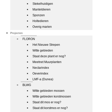
Stekelhuidigen
Manteldieren
Sponzen
Holtedieren
Overig marien
Projecten
FLORON
Het Nieuwe Strepen
Witte gebieden
Staat deze plant er nog?
Meetnet Muurplanten
Nectarindex
Oeverindex
LMF-a (Dunea)
BLWG
Witte gebieden mossen
Witte gebieden korstmossen
Staat dit mos er nog?
Staat dit korstmos er nog?