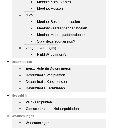
Meetnet Korstmossen
Meetnet Mossen
NMV
Meetnet Bospaddenstoelen
Meetnet Zeereeppaddenstoelen
Meetnet Moeraspaddenstoelen
Staat deze soort er nog?
Zoogdiervereniging
NEM Wildcamera's
Determineren
Eerste Hulp Bij Determineren
Determinatie Vaatplanten
Determinatie Korstmossen
Determinatie Orchideeën
Het veld in
Veldkaart printen
Contactpersonen Natuurgebieden
Waarnemingen
Waarnemingen