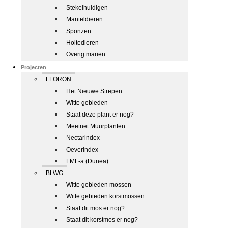
Stekelhuidigen
Manteldieren
Sponzen
Holtedieren
Overig marien
Projecten
FLORON
Het Nieuwe Strepen
Witte gebieden
Staat deze plant er nog?
Meetnet Muurplanten
Nectarindex
Oeverindex
LMF-a (Dunea)
BLWG
Witte gebieden mossen
Witte gebieden korstmossen
Staat dit mos er nog?
Staat dit korstmos er nog?