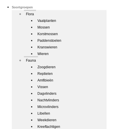
Soortgroepen
Flora
Vaatplanten
Mossen
Korstmossen
Paddenstoelen
Kranswieren
Wieren
Fauna
Zoogdieren
Reptielen
Amfibieën
Vissen
Dagvlinders
Nachtvlinders
Microvlinders
Libellen
Weekdieren
Kreeftachtigen