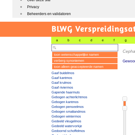
Over deze site
Privacy
Beheerders en validatoren
BLWG Verspreidingsa
a
b
c
d
e
f
g
Cephal
toon wetenschappelijke namen
verberg synoniemen
Gewoo
toon alleen geaccepteerde namen
Gaaf buidelmos
Gaaf kantmos
Gaaf krulmos
Gaaf riviermos
Gapende haarmuts
Gebogen achterlichtmos
Gebogen kantmos
Gebogen penseelmos
Gebogen smaltandmos
Gebogen wintermos
Gedeeld vleugelmos
Gedeeld watervorkje
Gedoornd schoffelmos