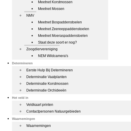
Meetnet Korstmossen
Meetnet Mossen
NMV
Meetnet Bospaddenstoelen
Meetnet Zeereeppaddenstoelen
Meetnet Moeraspaddenstoelen
Staat deze soort er nog?
Zoogdiervereniging
NEM Wildcamera's
Determineren
Eerste Hulp Bij Determineren
Determinatie Vaatplanten
Determinatie Korstmossen
Determinatie Orchideeën
Het veld in
Veldkaart printen
Contactpersonen Natuurgebieden
Waarnemingen
Waarnemingen