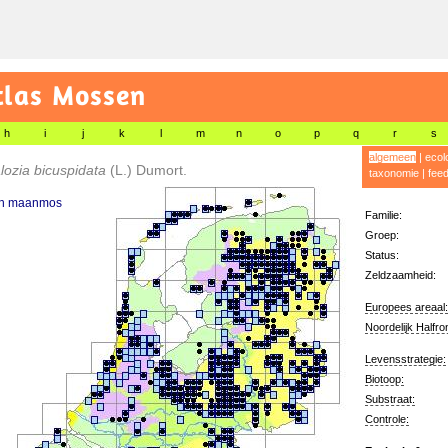
tlas Mossen
h
i
j
k
l
m
n
o
p
q
r
s
algemeen
|
ecol
ozia bicuspidata
(L.) Dumort.
taxonomie
|
fee
n maanmos
Familie:
Groep:
Status:
Zeldzaamheid:
Europees areaal:
Noordelijk Halfro
Levensstrategie:
Biotoop:
Substraat:
Controle: