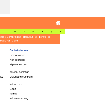
t
u
v
w
x
y
z
ogie & verspreiding
|
literatuur (3)
|
flora's (8)
|
dback (0)
|
trend
Cephaloziaceae
Levermossen
Niet bedreigd
algemene soort
boreaal-gematigd
nd:
Disjunct circumpolair
kolonist s.s.
Geen
humus
veldwaarneming