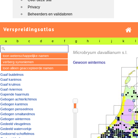
Over deze site
Privacy
Beheerders en validatoren
Verspreidingsatlas
a
b
c
d
e
f
g
h
i
j
k
l
Microbryum davallianum
s.l.
toon wetenschappelijke namen
verberg synoniemen
Gewoon wintermos
toon alleen geaccepteerde namen
Gaaf buidelmos
Gaaf kantmos
Gaaf krulmos
Gaaf riviermos
Gapende haarmuts
Gebogen achterlichtmos
Gebogen kantmos
Gebogen penseelmos
Gebogen smaltandmos
Gebogen wintermos
Gedeeld vleugelmos
Gedeeld watervorkje
Gedoornd schoffelmos