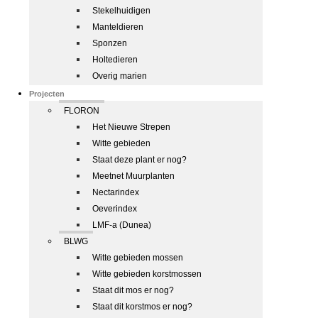
Stekelhuidigen
Manteldieren
Sponzen
Holtedieren
Overig marien
Projecten
FLORON
Het Nieuwe Strepen
Witte gebieden
Staat deze plant er nog?
Meetnet Muurplanten
Nectarindex
Oeverindex
LMF-a (Dunea)
BLWG
Witte gebieden mossen
Witte gebieden korstmossen
Staat dit mos er nog?
Staat dit korstmos er nog?