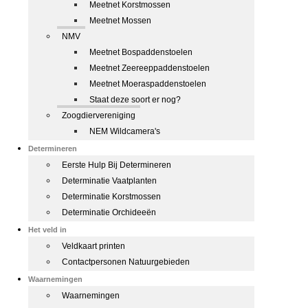
Meetnet Korstmossen
Meetnet Mossen
NMV
Meetnet Bospaddenstoelen
Meetnet Zeereeppaddenstoelen
Meetnet Moeraspaddenstoelen
Staat deze soort er nog?
Zoogdiervereniging
NEM Wildcamera's
Determineren
Eerste Hulp Bij Determineren
Determinatie Vaatplanten
Determinatie Korstmossen
Determinatie Orchideeën
Het veld in
Veldkaart printen
Contactpersonen Natuurgebieden
Waarnemingen
Waarnemingen