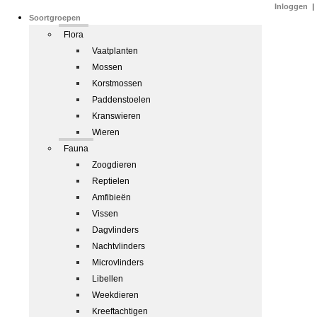
Inloggen
|
Soortgroepen
Flora
Vaatplanten
Mossen
Korstmossen
Paddenstoelen
Kranswieren
Wieren
Fauna
Zoogdieren
Reptielen
Amfibieën
Vissen
Dagvlinders
Nachtvlinders
Microvlinders
Libellen
Weekdieren
Kreeftachtigen