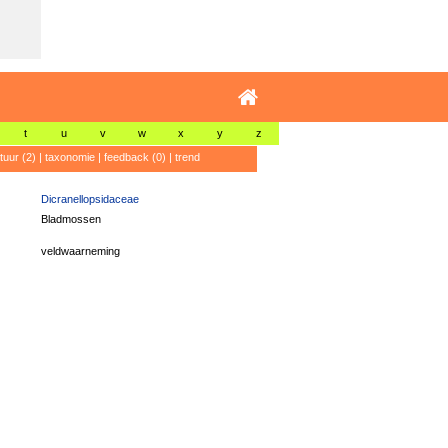
t
u
v
w
x
y
z
atuur (2)
|
taxonomie
|
feedback (0)
|
trend
Dicranellopsidaceae
Bladmossen
veldwaarneming