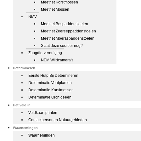
Meetnet Korstmossen
Meetnet Mossen
NMV
Meetnet Bospaddenstoelen
Meetnet Zeereeppaddenstoelen
Meetnet Moeraspaddenstoelen
Staat deze soort er nog?
Zoogdiervereniging
NEM Wildcamera's
Determineren
Eerste Hulp Bij Determineren
Determinatie Vaatplanten
Determinatie Korstmossen
Determinatie Orchideeën
Het veld in
Veldkaart printen
Contactpersonen Natuurgebieden
Waarnemingen
Waarnemingen