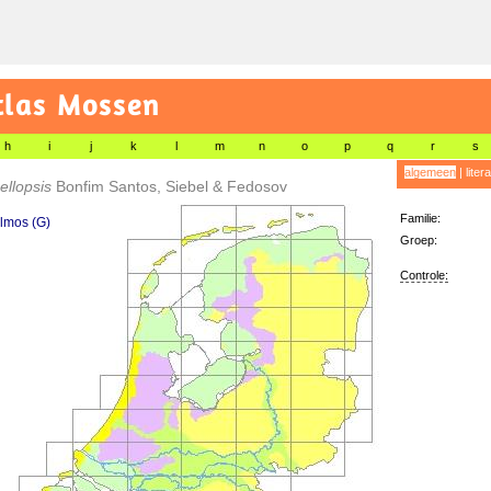
tlas Mossen
h
i
j
k
l
m
n
o
p
q
r
s
algemeen
|
liter
ellopsis
Bonfim Santos, Siebel & Fedosov
Familie:
lmos (G)
Groep:
Controle: