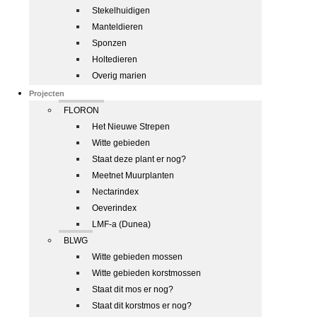
Stekelhuidigen
Manteldieren
Sponzen
Holtedieren
Overig marien
Projecten
FLORON
Het Nieuwe Strepen
Witte gebieden
Staat deze plant er nog?
Meetnet Muurplanten
Nectarindex
Oeverindex
LMF-a (Dunea)
BLWG
Witte gebieden mossen
Witte gebieden korstmossen
Staat dit mos er nog?
Staat dit korstmos er nog?