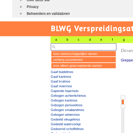
Over deze site
Privacy
Beheerders en validatoren
BLWG Verspreidingsa
a
b
c
d
e
f
g
Dicran
toon wetenschappelijke namen
verberg synoniemen
Greppe
toon alleen geaccepteerde namen
Gaaf buidelmos
Gaaf kantmos
Gaaf krulmos
Gaaf riviermos
Gapende haarmuts
Gebogen achterlichtmos
Gebogen kantmos
Gebogen penseelmos
Gebogen smaltandmos
Gebogen wintermos
Gedeeld vleugelmos
Gedeeld watervorkje
Gedoornd schoffelmos