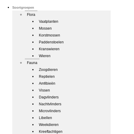
Soortgroepen
Flora
Vaatplanten
Mossen
Korstmossen
Paddenstoelen
Kranswieren
Wieren
Fauna
Zoogdieren
Reptielen
Amfibieën
Vissen
Dagvlinders
Nachtvlinders
Microvlinders
Libellen
Weekdieren
Kreeftachtigen