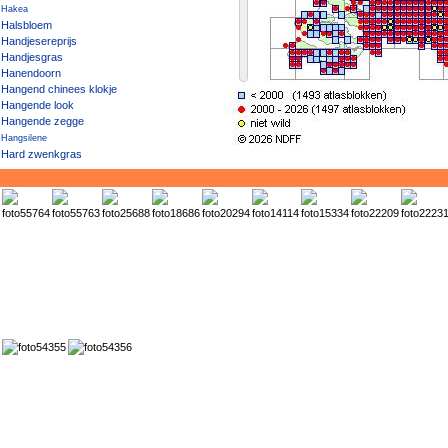
Hakea
Halsbloem
Handjesereprijs
Handjesgras
Hanendoorn
Hangend chinees klokje
Hangende look
Hangende zegge
Hangsilene
Hard zwenkgras
Hard zwenkgras/Groot schapengras
Harde basterdwederik
Harde haagbraam
Harig knopkruid
Harig vingergras
Harig wilgenroosje
Harig wilgenroosje × Beklierde basterdwederik
Harig wilgenroosje × Viltige basterdwederik
Harig zenegroen
Harige cotoneaster
Harige humusbraam
Harige koepelbraam
Harige ratelaar
Harige sorbaria
Harige zinnia
Harlekijn
Hartblad- / Weegbreezonnebloem