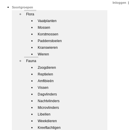
Inloggen
|
Soortgroepen
Flora
Vaatplanten
Mossen
Korstmossen
Paddenstoelen
Kranswieren
Wieren
Fauna
Zoogdieren
Reptielen
Amfibieën
Vissen
Dagvlinders
Nachtvlinders
Microvlinders
Libellen
Weekdieren
Kreeftachtigen