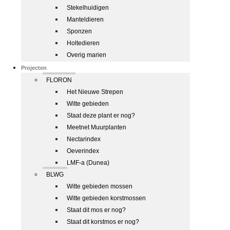
Stekelhuidigen
Manteldieren
Sponzen
Holtedieren
Overig marien
Projecten
FLORON
Het Nieuwe Strepen
Witte gebieden
Staat deze plant er nog?
Meetnet Muurplanten
Nectarindex
Oeverindex
LMF-a (Dunea)
BLWG
Witte gebieden mossen
Witte gebieden korstmossen
Staat dit mos er nog?
Staat dit korstmos er nog?