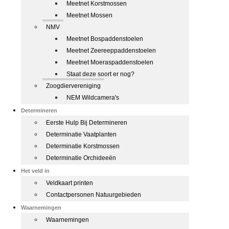
Meetnet Korstmossen
Meetnet Mossen
NMV
Meetnet Bospaddenstoelen
Meetnet Zeereeppaddenstoelen
Meetnet Moeraspaddenstoelen
Staat deze soort er nog?
Zoogdiervereniging
NEM Wildcamera's
Determineren
Eerste Hulp Bij Determineren
Determinatie Vaatplanten
Determinatie Korstmossen
Determinatie Orchideeën
Het veld in
Veldkaart printen
Contactpersonen Natuurgebieden
Waarnemingen
Waarnemingen