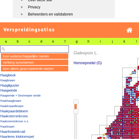
Over deze site
Privacy
Beheerders en validatoren
Verspreidingsatlas
a
b
c
d
e
f
g
h
i
j
k
l
Galeopsis
L.
toon wetenschappelijke namen
verberg synoniemen
Hennepnetel (G)
toon alleen geaccepteerde namen
Haagbeuk
Haagbraam
Haagliguster
Haagwinde
Haagwinde × Gestreepte winde
Haakhaagbraam
Haakkoepelbraam
Haakpaardebloem
Haaksterrenkroos
Haaksterrenkroos s.s.
Haarbraam
Haarfonteinkruid
Haarlems klokkenspel