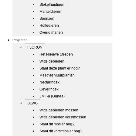
Stekelhuidigen
Manteldieren
Sponzen
Holtedieren
Overig marien
Projecten
FLORON
Het Nieuwe Strepen
Witte gebieden
Staat deze plant er nog?
Meetnet Muurplanten
Nectarindex
Oeverindex
LMF-a (Dunea)
BLWG
Witte gebieden mossen
Witte gebieden korstmossen
Staat dit mos er nog?
Staat dit korstmos er nog?