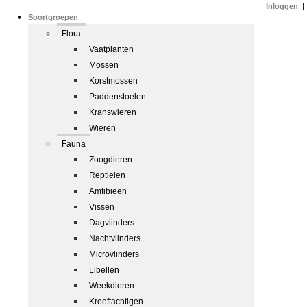
Inloggen
|
Soortgroepen
Flora
Vaatplanten
Mossen
Korstmossen
Paddenstoelen
Kranswieren
Wieren
Fauna
Zoogdieren
Reptielen
Amfibieën
Vissen
Dagvlinders
Nachtvlinders
Microvlinders
Libellen
Weekdieren
Kreeftachtigen