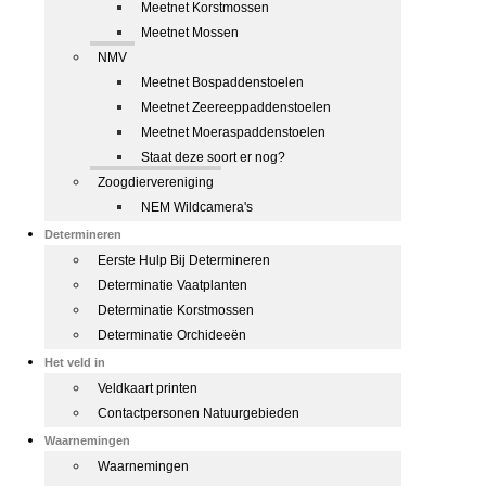
Meetnet Korstmossen
Meetnet Mossen
NMV
Meetnet Bospaddenstoelen
Meetnet Zeereeppaddenstoelen
Meetnet Moeraspaddenstoelen
Staat deze soort er nog?
Zoogdiervereniging
NEM Wildcamera's
Determineren
Eerste Hulp Bij Determineren
Determinatie Vaatplanten
Determinatie Korstmossen
Determinatie Orchideeën
Het veld in
Veldkaart printen
Contactpersonen Natuurgebieden
Waarnemingen
Waarnemingen