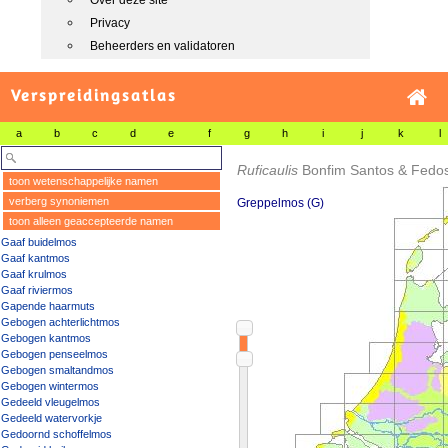
Over deze site
Privacy
Beheerders en validatoren
Verspreidingsatlas
a
b
c
d
e
f
g
h
i
j
k
l
Ruficaulis
Bonfim Santos & Fedo
toon wetenschappelijke namen
verberg synoniemen
Greppelmos (G)
toon alleen geaccepteerde namen
Gaaf buidelmos
Gaaf kantmos
Gaaf krulmos
Gaaf riviermos
Gapende haarmuts
Gebogen achterlichtmos
Gebogen kantmos
Gebogen penseelmos
Gebogen smaltandmos
Gebogen wintermos
Gedeeld vleugelmos
Gedeeld watervorkje
Gedoornd schoffelmos