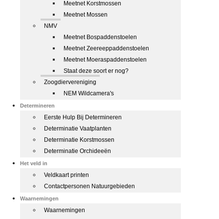
Meetnet Korstmossen
Meetnet Mossen
NMV
Meetnet Bospaddenstoelen
Meetnet Zeereeppaddenstoelen
Meetnet Moeraspaddenstoelen
Staat deze soort er nog?
Zoogdiervereniging
NEM Wildcamera's
Determineren
Eerste Hulp Bij Determineren
Determinatie Vaatplanten
Determinatie Korstmossen
Determinatie Orchideeën
Het veld in
Veldkaart printen
Contactpersonen Natuurgebieden
Waarnemingen
Waarnemingen