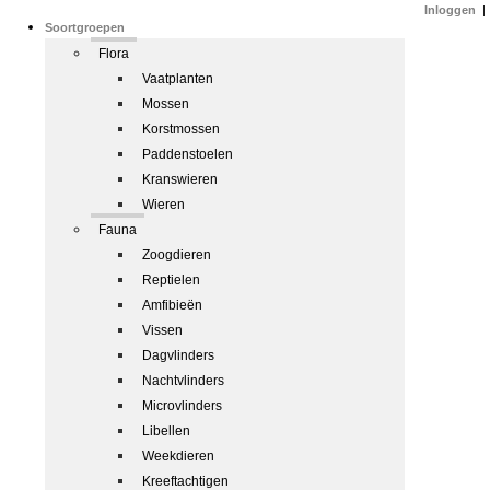
Inloggen
|
Soortgroepen
Flora
Vaatplanten
Mossen
Korstmossen
Paddenstoelen
Kranswieren
Wieren
Fauna
Zoogdieren
Reptielen
Amfibieën
Vissen
Dagvlinders
Nachtvlinders
Microvlinders
Libellen
Weekdieren
Kreeftachtigen