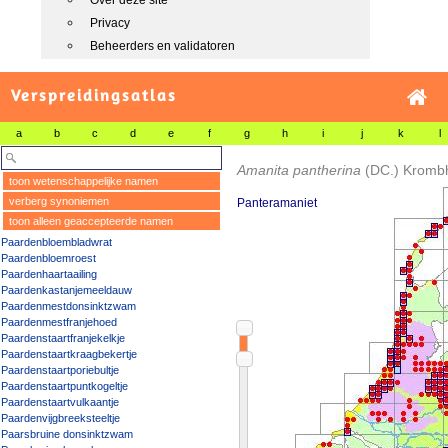
Over deze site
Privacy
Beheerders en validatoren
Verspreidingsatlas
a
b
c
d
e
f
g
h
i
j
k
l
Amanita pantherina
(DC.) Kromb
toon wetenschappelijke namen
verberg synoniemen
Panteramaniet
toon alleen geaccepteerde namen
Paardenbloembladwrat
Paardenbloemroest
Paardenhaartaailing
Paardenkastanjemeeldauw
Paardenmestdonsinktzwam
Paardenmestfranjehoed
Paardenstaartfranjekelkje
Paardenstaartkraagbekertje
Paardenstaartporiebultje
Paardenstaartpuntkogeltje
Paardenstaartvulkaantje
Paardenvijgbreeksteeltje
Paarsbruine donsinktzwam