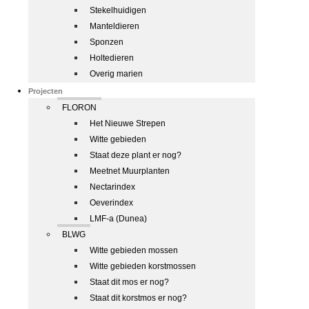
Stekelhuidigen
Manteldieren
Sponzen
Holtedieren
Overig marien
Projecten
FLORON
Het Nieuwe Strepen
Witte gebieden
Staat deze plant er nog?
Meetnet Muurplanten
Nectarindex
Oeverindex
LMF-a (Dunea)
BLWG
Witte gebieden mossen
Witte gebieden korstmossen
Staat dit mos er nog?
Staat dit korstmos er nog?