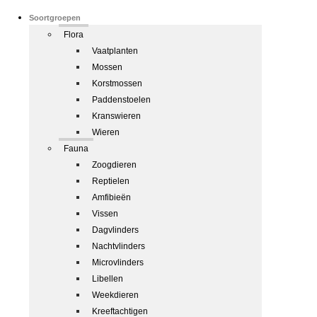
Soortgroepen
Flora
Vaatplanten
Mossen
Korstmossen
Paddenstoelen
Kranswieren
Wieren
Fauna
Zoogdieren
Reptielen
Amfibieën
Vissen
Dagvlinders
Nachtvlinders
Microvlinders
Libellen
Weekdieren
Kreeftachtigen