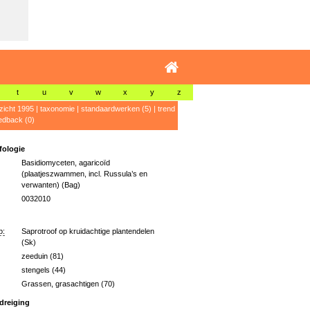
t
u
v
w
x
y
z
zicht 1995
|
taxonomie
|
standaardwerken (5)
|
trend
edback (0)
ologie
Basidiomyceten, agaricoïd
(plaatjeszwammen, incl. Russula’s en
verwanten) (Bag)
0032010
p:
Saprotroof op kruidachtige plantendelen
(Sk)
zeeduin (81)
stengels (44)
Grassen, grasachtigen (70)
dreiging