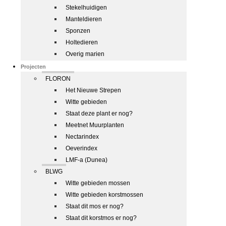
Stekelhuidigen
Manteldieren
Sponzen
Holtedieren
Overig marien
Projecten
FLORON
Het Nieuwe Strepen
Witte gebieden
Staat deze plant er nog?
Meetnet Muurplanten
Nectarindex
Oeverindex
LMF-a (Dunea)
BLWG
Witte gebieden mossen
Witte gebieden korstmossen
Staat dit mos er nog?
Staat dit korstmos er nog?