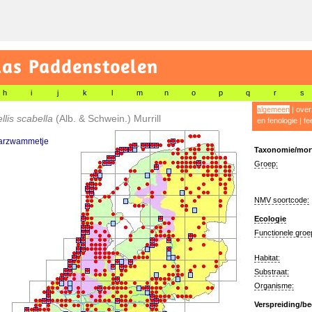
las Paddenstoelen
h
i
j
k
l
m
n
o
p
q
r
s
algemeen
|
over
ellis scabella
(Alb. & Schwein.) Murrill
en fenologie
|
fe
arzwammetje
Taxonomie/morf
Groep:
NMV soortcode:
Ecologie
Functionele groe
Habitat:
Substraat:
Organisme:
Verspreiding/be