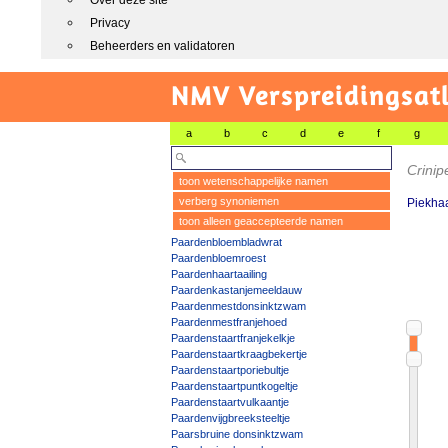
Over deze site
Privacy
Beheerders en validatoren
NMV Verspreidingsat
a
b
c
d
e
f
g
Crinip
toon wetenschappelijke namen
verberg synoniemen
Piekha
toon alleen geaccepteerde namen
Paardenbloembladwrat
Paardenbloemroest
Paardenhaartaailing
Paardenkastanjemeeldauw
Paardenmestdonsinktzwam
Paardenmestfranjehoed
Paardenstaartfranjekelkje
Paardenstaartkraagbekertje
Paardenstaartporiebultje
Paardenstaartpuntkogeltje
Paardenstaartvulkaantje
Paardenvijgbreeksteeltje
Paarsbruine donsinktzwam