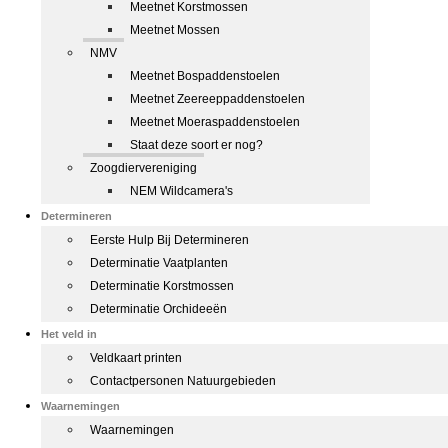
Meetnet Korstmossen
Meetnet Mossen
NMV
Meetnet Bospaddenstoelen
Meetnet Zeereeppaddenstoelen
Meetnet Moeraspaddenstoelen
Staat deze soort er nog?
Zoogdiervereniging
NEM Wildcamera's
Determineren
Eerste Hulp Bij Determineren
Determinatie Vaatplanten
Determinatie Korstmossen
Determinatie Orchideeën
Het veld in
Veldkaart printen
Contactpersonen Natuurgebieden
Waarnemingen
Waarnemingen