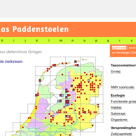
las Paddenstoelen
h
i
j
k
l
m
n
o
p
q
r
s
algemeen
|
over
ius deterrimus
Gröger
en fenologie
|
fe
de melkzwam
Taxonomie/morf
Groep:
NMV soortcode:
Ecologie
Functionele groe
Habitat:
Substraat:
Organisme:
Verspreiding/be
Zeldzaamheid: