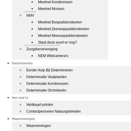
Meetnet Korstmossen
Meetnet Mossen
NMV
Meetnet Bospaddenstoelen
Meetnet Zeereeppaddenstoelen
Meetnet Moeraspaddenstoelen
Staat deze soort er nog?
Zoogdiervereniging
NEM Wildcamera's
Determineren
Eerste Hulp Bij Determineren
Determinatie Vaatplanten
Determinatie Korstmossen
Determinatie Orchideeën
Het veld in
Veldkaart printen
Contactpersonen Natuurgebieden
Waarnemingen
Waarnemingen