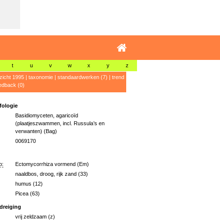
t
u
v
w
x
y
z
zicht 1995
|
taxonomie
|
standaardwerken (7)
|
trend
edback (0)
ologie
Basidiomyceten, agaricoïd
(plaatjeszwammen, incl. Russula’s en
verwanten) (Bag)
0069170
p:
Ectomycorrhiza vormend (Em)
naaldbos, droog, rijk zand (33)
humus (12)
Picea (63)
dreiging
vrij zeldzaam (z)