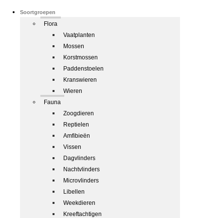
Soortgroepen
Flora
Vaatplanten
Mossen
Korstmossen
Paddenstoelen
Kranswieren
Wieren
Fauna
Zoogdieren
Reptielen
Amfibieën
Vissen
Dagvlinders
Nachtvlinders
Microvlinders
Libellen
Weekdieren
Kreeftachtigen