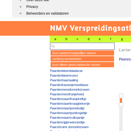
Over deze site
Privacy
Beheerders en validatoren
NMV Verspreidingsat
a
b
c
d
e
f
g
Lactar
toon wetenschappelijke namen
verberg synoniemen
Peenro
toon alleen geaccepteerde namen
Paardenbloembladwrat
Paardenbloemroest
Paardenhaartaailing
Paardenkastanjemeeldauw
Paardenmestdonsinktzwam
Paardenmestfranjehoed
Paardenstaartfranjekelkje
Paardenstaartkraagbekertje
Paardenstaartporiebultje
Paardenstaartpuntkogeltje
Paardenstaartvulkaantje
Paardenvijgbreeksteeltje
Paarsbruine donsinktzwam