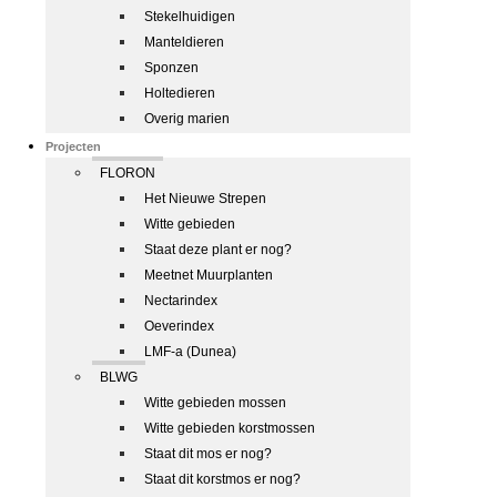
Stekelhuidigen
Manteldieren
Sponzen
Holtedieren
Overig marien
Projecten
FLORON
Het Nieuwe Strepen
Witte gebieden
Staat deze plant er nog?
Meetnet Muurplanten
Nectarindex
Oeverindex
LMF-a (Dunea)
BLWG
Witte gebieden mossen
Witte gebieden korstmossen
Staat dit mos er nog?
Staat dit korstmos er nog?