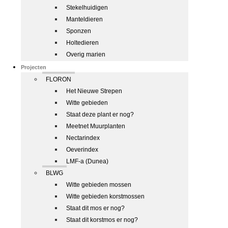
Stekelhuidigen
Manteldieren
Sponzen
Holtedieren
Overig marien
Projecten
FLORON
Het Nieuwe Strepen
Witte gebieden
Staat deze plant er nog?
Meetnet Muurplanten
Nectarindex
Oeverindex
LMF-a (Dunea)
BLWG
Witte gebieden mossen
Witte gebieden korstmossen
Staat dit mos er nog?
Staat dit korstmos er nog?