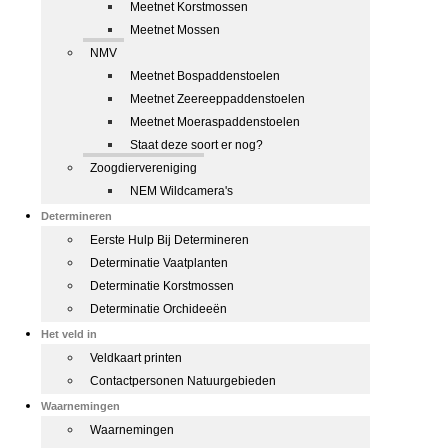
Meetnet Korstmossen
Meetnet Mossen
NMV
Meetnet Bospaddenstoelen
Meetnet Zeereeppaddenstoelen
Meetnet Moeraspaddenstoelen
Staat deze soort er nog?
Zoogdiervereniging
NEM Wildcamera's
Determineren
Eerste Hulp Bij Determineren
Determinatie Vaatplanten
Determinatie Korstmossen
Determinatie Orchideeën
Het veld in
Veldkaart printen
Contactpersonen Natuurgebieden
Waarnemingen
Waarnemingen