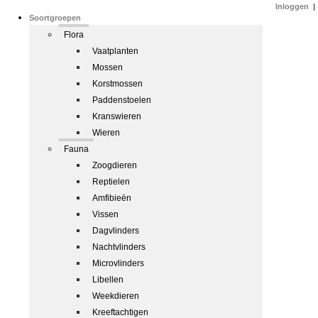
Inloggen
|
Soortgroepen
Flora
Vaatplanten
Mossen
Korstmossen
Paddenstoelen
Kranswieren
Wieren
Fauna
Zoogdieren
Reptielen
Amfibieën
Vissen
Dagvlinders
Nachtvlinders
Microvlinders
Libellen
Weekdieren
Kreeftachtigen