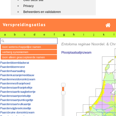
Over deze site
Privacy
Beheerders en validatoren
Verspreidingsatlas
a
b
c
d
e
f
g
h
i
j
k
l
Entoloma reginae
Noordel. & Chri
toon wetenschappelijke namen
verberg synoniemen
Plooiplaatsatijnzwam
toon alleen geaccepteerde namen
Paardenbloembladwrat
Paardenbloemroest
Paardenhaartaailing
Paardenkastanjemeeldauw
Paardenmestdonsinktzwam
Paardenmestfranjehoed
Paardenstaartfranjekelkje
Paardenstaartkraagbekertje
Paardenstaartporiebultje
Paardenstaartpuntkogeltje
Paardenstaartvulkaantje
Paardenvijgbreeksteeltje
Paarsbruine donsinktzwam