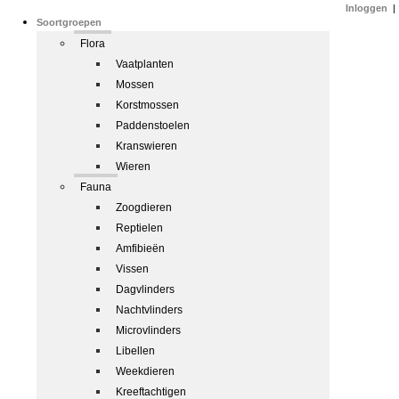
Inloggen
|
Soortgroepen
Flora
Vaatplanten
Mossen
Korstmossen
Paddenstoelen
Kranswieren
Wieren
Fauna
Zoogdieren
Reptielen
Amfibieën
Vissen
Dagvlinders
Nachtvlinders
Microvlinders
Libellen
Weekdieren
Kreeftachtigen