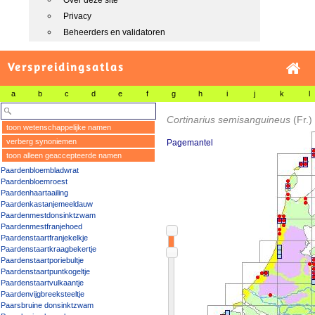
Over deze site
Privacy
Beheerders en validatoren
Verspreidingsatlas
a
b
c
d
e
f
g
h
i
j
k
l
Cortinarius semisanguineus
(Fr.)
toon wetenschappelijke namen
verberg synoniemen
Pagemantel
toon alleen geaccepteerde namen
Paardenbloembladwrat
Paardenbloemroest
Paardenhaartaailing
Paardenkastanjemeeldauw
Paardenmestdonsinktzwam
Paardenmestfranjehoed
Paardenstaartfranjekelkje
Paardenstaartkraagbekertje
Paardenstaartporiebultje
Paardenstaartpuntkogeltje
Paardenstaartvulkaantje
Paardenvijgbreeksteeltje
Paarsbruine donsinktzwam