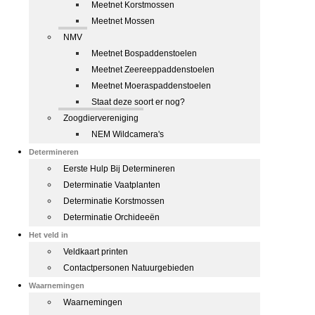
Meetnet Korstmossen
Meetnet Mossen
NMV
Meetnet Bospaddenstoelen
Meetnet Zeereeppaddenstoelen
Meetnet Moeraspaddenstoelen
Staat deze soort er nog?
Zoogdiervereniging
NEM Wildcamera's
Determineren
Eerste Hulp Bij Determineren
Determinatie Vaatplanten
Determinatie Korstmossen
Determinatie Orchideeën
Het veld in
Veldkaart printen
Contactpersonen Natuurgebieden
Waarnemingen
Waarnemingen