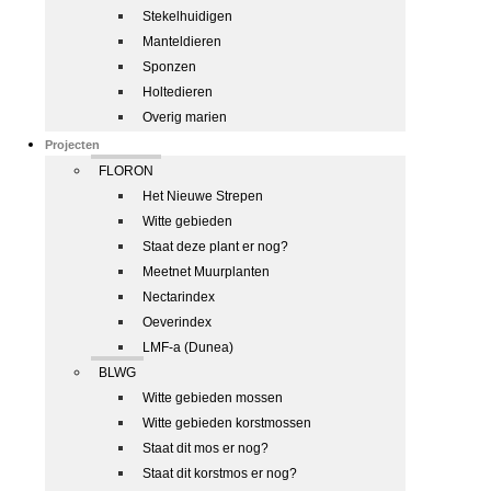
Stekelhuidigen
Manteldieren
Sponzen
Holtedieren
Overig marien
Projecten
FLORON
Het Nieuwe Strepen
Witte gebieden
Staat deze plant er nog?
Meetnet Muurplanten
Nectarindex
Oeverindex
LMF-a (Dunea)
BLWG
Witte gebieden mossen
Witte gebieden korstmossen
Staat dit mos er nog?
Staat dit korstmos er nog?