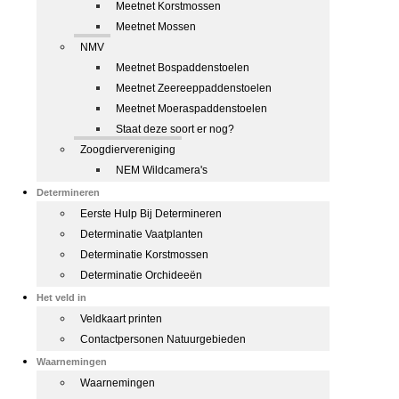
Meetnet Korstmossen
Meetnet Mossen
NMV
Meetnet Bospaddenstoelen
Meetnet Zeereeppaddenstoelen
Meetnet Moeraspaddenstoelen
Staat deze soort er nog?
Zoogdiervereniging
NEM Wildcamera's
Determineren
Eerste Hulp Bij Determineren
Determinatie Vaatplanten
Determinatie Korstmossen
Determinatie Orchideeën
Het veld in
Veldkaart printen
Contactpersonen Natuurgebieden
Waarnemingen
Waarnemingen