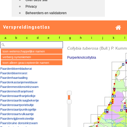
Over deze site
Privacy
Beheerders en validatoren
Verspreidingsatlas
a
b
c
d
e
f
g
h
i
j
k
l
Collybia tuberosa
(Bull.) P. Kumm
toon wetenschappelijke namen
verberg synoniemen
Purperknolcollybia
toon alleen geaccepteerde namen
Paardenbloembladwrat
Paardenbloemroest
Paardenhaartaailing
Paardenkastanjemeeldauw
Paardenmestdonsinktzwam
Paardenmestfranjehoed
Paardenstaartfranjekelkje
Paardenstaartkraagbekertje
Paardenstaartporiebultje
Paardenstaartpuntkogeltje
Paardenstaartvulkaantje
Paardenvijgbreeksteeltje
Paarsbruine donsinktzwam