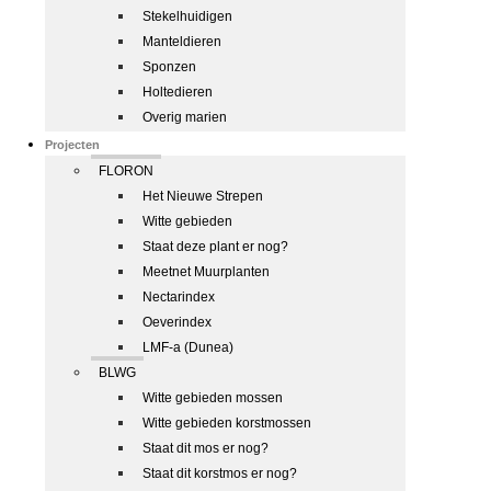
Stekelhuidigen
Manteldieren
Sponzen
Holtedieren
Overig marien
Projecten
FLORON
Het Nieuwe Strepen
Witte gebieden
Staat deze plant er nog?
Meetnet Muurplanten
Nectarindex
Oeverindex
LMF-a (Dunea)
BLWG
Witte gebieden mossen
Witte gebieden korstmossen
Staat dit mos er nog?
Staat dit korstmos er nog?