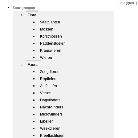
Inloggen
|
Soortgroepen
Flora
Vaatplanten
Mossen
Korstmossen
Paddenstoelen
Kranswieren
Wieren
Fauna
Zoogdieren
Reptielen
Amfibieën
Vissen
Dagvlinders
Nachtvlinders
Microvlinders
Libellen
Weekdieren
Kreeftachtigen