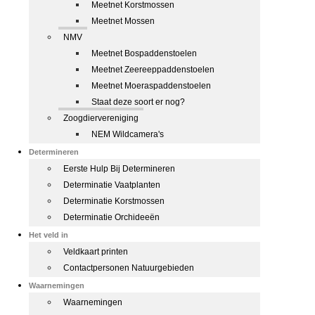
Meetnet Korstmossen
Meetnet Mossen
NMV
Meetnet Bospaddenstoelen
Meetnet Zeereeppaddenstoelen
Meetnet Moeraspaddenstoelen
Staat deze soort er nog?
Zoogdiervereniging
NEM Wildcamera's
Determineren
Eerste Hulp Bij Determineren
Determinatie Vaatplanten
Determinatie Korstmossen
Determinatie Orchideeën
Het veld in
Veldkaart printen
Contactpersonen Natuurgebieden
Waarnemingen
Waarnemingen