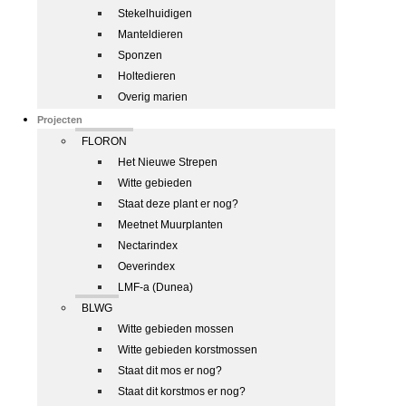
Stekelhuidigen
Manteldieren
Sponzen
Holtedieren
Overig marien
Projecten
FLORON
Het Nieuwe Strepen
Witte gebieden
Staat deze plant er nog?
Meetnet Muurplanten
Nectarindex
Oeverindex
LMF-a (Dunea)
BLWG
Witte gebieden mossen
Witte gebieden korstmossen
Staat dit mos er nog?
Staat dit korstmos er nog?