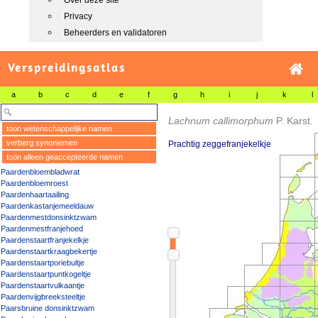
Over deze site
Privacy
Beheerders en validatoren
Verspreidingsatlas
a
b
c
d
e
f
g
h
i
j
k
l
Lachnum callimorphum
P. Karst.
toon wetenschappelijke namen
verberg synoniemen
Prachtig zeggefranjekelkje
toon alleen geaccepteerde namen
Paardenbloembladwrat
Paardenbloemroest
Paardenhaartaailing
Paardenkastanjemeeldauw
Paardenmestdonsinktzwam
Paardenmestfranjehoed
Paardenstaartfranjekelkje
Paardenstaartkraagbekertje
Paardenstaartporiebultje
Paardenstaartpuntkogeltje
Paardenstaartvulkaantje
Paardenvijgbreeksteeltje
Paarsbruine donsinktzwam