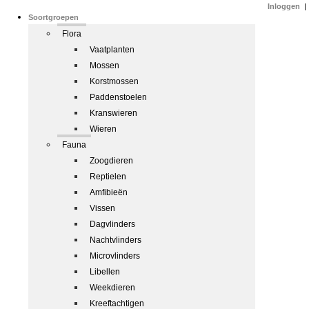
Inloggen
|
Soortgroepen
Flora
Vaatplanten
Mossen
Korstmossen
Paddenstoelen
Kranswieren
Wieren
Fauna
Zoogdieren
Reptielen
Amfibieën
Vissen
Dagvlinders
Nachtvlinders
Microvlinders
Libellen
Weekdieren
Kreeftachtigen