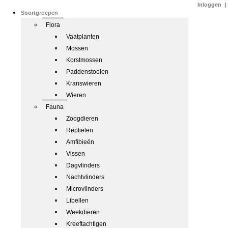
Inloggen
|
Soortgroepen
Flora
Vaatplanten
Mossen
Korstmossen
Paddenstoelen
Kranswieren
Wieren
Fauna
Zoogdieren
Reptielen
Amfibieën
Vissen
Dagvlinders
Nachtvlinders
Microvlinders
Libellen
Weekdieren
Kreeftachtigen