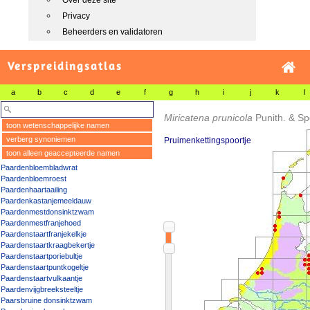
Over deze site
Privacy
Beheerders en validatoren
Verspreidingsatlas
a
b
c
d
e
f
g
h
i
j
k
l
Miricatena prunicola
Punith. & S
toon wetenschappelijke namen
verberg synoniemen
Pruimenkettingspoortje
toon alleen geaccepteerde namen
Paardenbloembladwrat
Paardenbloemroest
Paardenhaartaailing
Paardenkastanjemeeldauw
Paardenmestdonsinktzwam
Paardenmestfranjehoed
Paardenstaartfranjekelkje
Paardenstaartkraagbekertje
Paardenstaartporiebultje
Paardenstaartpuntkogeltje
Paardenstaartvulkaantje
Paardenvijgbreeksteeltje
Paarsbruine donsinktzwam