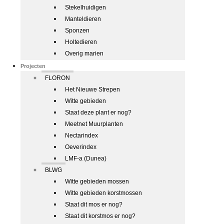
Stekelhuidigen
Manteldieren
Sponzen
Holtedieren
Overig marien
Projecten
FLORON
Het Nieuwe Strepen
Witte gebieden
Staat deze plant er nog?
Meetnet Muurplanten
Nectarindex
Oeverindex
LMF-a (Dunea)
BLWG
Witte gebieden mossen
Witte gebieden korstmossen
Staat dit mos er nog?
Staat dit korstmos er nog?