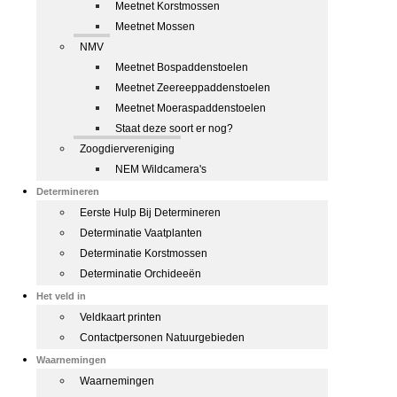
Meetnet Korstmossen
Meetnet Mossen
NMV
Meetnet Bospaddenstoelen
Meetnet Zeereeppaddenstoelen
Meetnet Moeraspaddenstoelen
Staat deze soort er nog?
Zoogdiervereniging
NEM Wildcamera's
Determineren
Eerste Hulp Bij Determineren
Determinatie Vaatplanten
Determinatie Korstmossen
Determinatie Orchideeën
Het veld in
Veldkaart printen
Contactpersonen Natuurgebieden
Waarnemingen
Waarnemingen