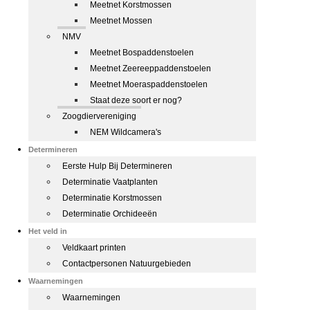
Meetnet Korstmossen
Meetnet Mossen
NMV
Meetnet Bospaddenstoelen
Meetnet Zeereeppaddenstoelen
Meetnet Moeraspaddenstoelen
Staat deze soort er nog?
Zoogdiervereniging
NEM Wildcamera's
Determineren
Eerste Hulp Bij Determineren
Determinatie Vaatplanten
Determinatie Korstmossen
Determinatie Orchideeën
Het veld in
Veldkaart printen
Contactpersonen Natuurgebieden
Waarnemingen
Waarnemingen