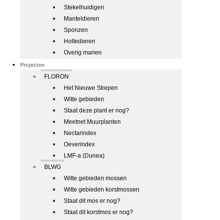
Stekelhuidigen
Manteldieren
Sponzen
Holtedieren
Overig marien
Projecten
FLORON
Het Nieuwe Strepen
Witte gebieden
Staat deze plant er nog?
Meetnet Muurplanten
Nectarindex
Oeverindex
LMF-a (Dunea)
BLWG
Witte gebieden mossen
Witte gebieden korstmossen
Staat dit mos er nog?
Staat dit korstmos er nog?