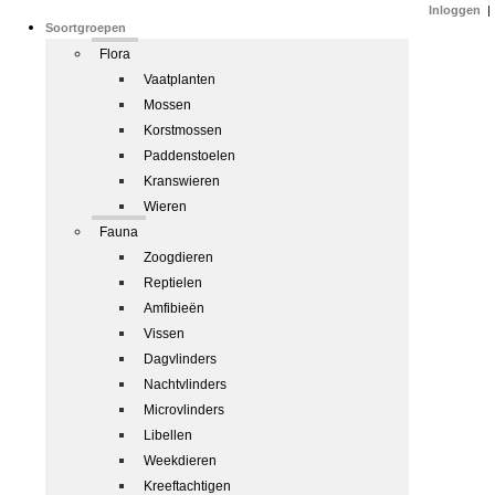
Inloggen
|
Soortgroepen
Flora
Vaatplanten
Mossen
Korstmossen
Paddenstoelen
Kranswieren
Wieren
Fauna
Zoogdieren
Reptielen
Amfibieën
Vissen
Dagvlinders
Nachtvlinders
Microvlinders
Libellen
Weekdieren
Kreeftachtigen