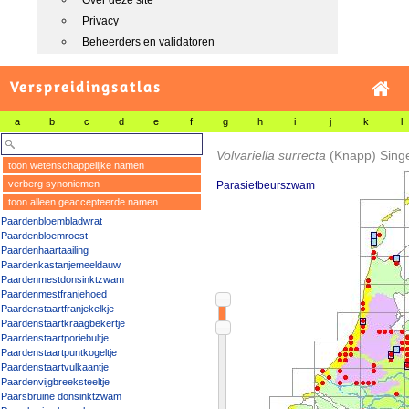
Over deze site
Privacy
Beheerders en validatoren
Verspreidingsatlas
a
b
c
d
e
f
g
h
i
j
k
l
Volvariella surrecta
(Knapp) Sing
toon wetenschappelijke namen
verberg synoniemen
Parasietbeurszwam
toon alleen geaccepteerde namen
Paardenbloembladwrat
Paardenbloemroest
Paardenhaartaailing
Paardenkastanjemeeldauw
Paardenmestdonsinktzwam
Paardenmestfranjehoed
Paardenstaartfranjekelkje
Paardenstaartkraagbekertje
Paardenstaartporiebultje
Paardenstaartpuntkogeltje
Paardenstaartvulkaantje
Paardenvijgbreeksteeltje
Paarsbruine donsinktzwam