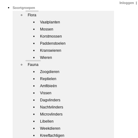
Inloggen
|
Soortgroepen
Flora
Vaatplanten
Mossen
Korstmossen
Paddenstoelen
Kranswieren
Wieren
Fauna
Zoogdieren
Reptielen
Amfibieën
Vissen
Dagvlinders
Nachtvlinders
Microvlinders
Libellen
Weekdieren
Kreeftachtigen