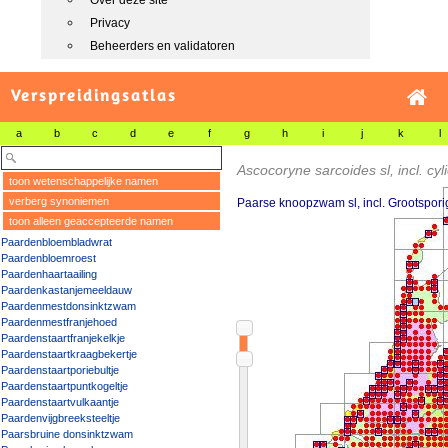
Over deze site
Privacy
Beheerders en validatoren
Verspreidingsatlas
a
b
c
d
e
f
g
h
i
j
k
l
Ascocoryne sarcoides sl, incl. cy
toon wetenschappelijke namen
verberg synoniemen
Paarse knoopzwam sl, incl. Grootspo
toon alleen geaccepteerde namen
Paardenbloembladwrat
Paardenbloemroest
Paardenhaartaailing
Paardenkastanjemeeldauw
Paardenmestdonsinktzwam
Paardenmestfranjehoed
Paardenstaartfranjekelkje
Paardenstaartkraagbekertje
Paardenstaartporiebultje
Paardenstaartpuntkogeltje
Paardenstaartvulkaantje
Paardenvijgbreeksteeltje
Paarsbruine donsinktzwam