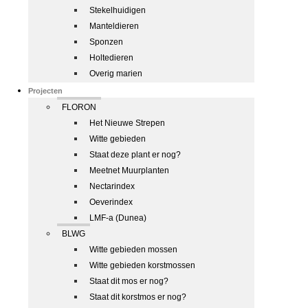
Stekelhuidigen
Manteldieren
Sponzen
Holtedieren
Overig marien
Projecten
FLORON
Het Nieuwe Strepen
Witte gebieden
Staat deze plant er nog?
Meetnet Muurplanten
Nectarindex
Oeverindex
LMF-a (Dunea)
BLWG
Witte gebieden mossen
Witte gebieden korstmossen
Staat dit mos er nog?
Staat dit korstmos er nog?