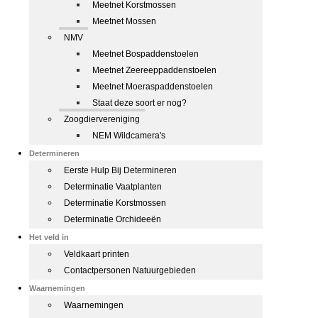
Meetnet Korstmossen
Meetnet Mossen
NMV
Meetnet Bospaddenstoelen
Meetnet Zeereeppaddenstoelen
Meetnet Moeraspaddenstoelen
Staat deze soort er nog?
Zoogdiervereniging
NEM Wildcamera's
Determineren
Eerste Hulp Bij Determineren
Determinatie Vaatplanten
Determinatie Korstmossen
Determinatie Orchideeën
Het veld in
Veldkaart printen
Contactpersonen Natuurgebieden
Waarnemingen
Waarnemingen