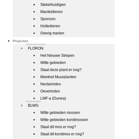
Stekelhuidigen
Manteldieren
Sponzen
Holtedieren
Overig marien
Projecten
FLORON
Het Nieuwe Strepen
Witte gebieden
Staat deze plant er nog?
Meetnet Muurplanten
Nectarindex
Oeverindex
LMF-a (Dunea)
BLWG
Witte gebieden mossen
Witte gebieden korstmossen
Staat dit mos er nog?
Staat dit korstmos er nog?