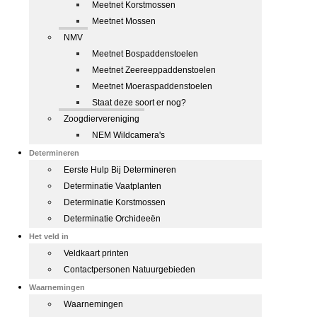
Meetnet Korstmossen
Meetnet Mossen
NMV
Meetnet Bospaddenstoelen
Meetnet Zeereeppaddenstoelen
Meetnet Moeraspaddenstoelen
Staat deze soort er nog?
Zoogdiervereniging
NEM Wildcamera's
Determineren
Eerste Hulp Bij Determineren
Determinatie Vaatplanten
Determinatie Korstmossen
Determinatie Orchideeën
Het veld in
Veldkaart printen
Contactpersonen Natuurgebieden
Waarnemingen
Waarnemingen