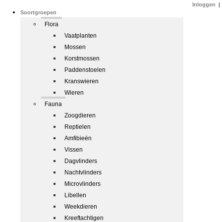
Inloggen
|
Soortgroepen
Flora
Vaatplanten
Mossen
Korstmossen
Paddenstoelen
Kranswieren
Wieren
Fauna
Zoogdieren
Reptielen
Amfibieën
Vissen
Dagvlinders
Nachtvlinders
Microvlinders
Libellen
Weekdieren
Kreeftachtigen