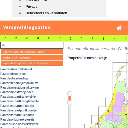
Over deze site
Privacy
Beheerders en validatoren
Verspreidingsatlas
a
b
c
d
e
f
g
h
i
j
k
l
Pseudombrophila cervaria
(W. Ph
toon wetenschappelijke namen
verberg synoniemen
Purperbruin mestbekertje
toon alleen geaccepteerde namen
Paardenbloembladwrat
Paardenbloemroest
Paardenhaartaailing
Paardenkastanjemeeldauw
Paardenmestdonsinktzwam
Paardenmestfranjehoed
Paardenstaartfranjekelkje
Paardenstaartkraagbekertje
Paardenstaartporiebultje
Paardenstaartpuntkogeltje
Paardenstaartvulkaantje
Paardenvijgbreeksteeltje
Paarsbruine donsinktzwam