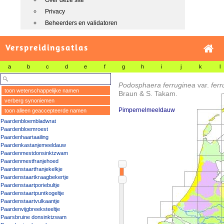
Over deze site
Privacy
Beheerders en validatoren
Verspreidingsatlas
a
b
c
d
e
f
g
h
i
j
k
l
Podosphaera ferruginea
var.
ferr
toon wetenschappelijke namen
Braun & S. Takam.
verberg synoniemen
Pimpernelmeeldauw
toon alleen geaccepteerde namen
Paardenbloembladwrat
Paardenbloemroest
Paardenhaartaailing
Paardenkastanjemeeldauw
Paardenmestdonsinktzwam
Paardenmestfranjehoed
Paardenstaartfranjekelkje
Paardenstaartkraagbekertje
Paardenstaartporiebultje
Paardenstaartpuntkogeltje
Paardenstaartvulkaantje
Paardenvijgbreeksteeltje
Paarsbruine donsinktzwam