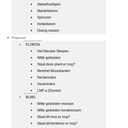
Stekelhuidigen
Manteldieren
Sponzen
Holtedieren
Overig marien
Projecten
FLORON
Het Nieuwe Strepen
Witte gebieden
Staat deze plant er nog?
Meetnet Muurplanten
Nectarindex
Oeverindex
LMF-a (Dunea)
BLWG
Witte gebieden mossen
Witte gebieden korstmossen
Staat dit mos er nog?
Staat dit korstmos er nog?