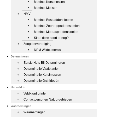
Meetnet Korstmossen
Meetnet Mossen
NMV
Meetnet Bospaddenstoelen
Meetnet Zeereeppaddenstoelen
Meetnet Moeraspaddenstoelen
Staat deze soort er nog?
Zoogdiervereniging
NEM Wildcamera's
Determineren
Eerste Hulp Bij Determineren
Determinatie Vaatplanten
Determinatie Korstmossen
Determinatie Orchideeën
Het veld in
Veldkaart printen
Contactpersonen Natuurgebieden
Waarnemingen
Waarnemingen