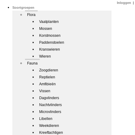
Inloggen
|
Soortgroepen
Flora
Vaatplanten
Mossen
Korstmossen
Paddenstoelen
Kranswieren
Wieren
Fauna
Zoogdieren
Reptielen
Amfibieën
Vissen
Dagvlinders
Nachtvlinders
Microvlinders
Libellen
Weekdieren
Kreeftachtigen