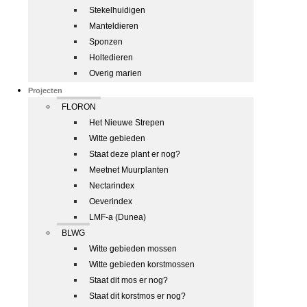
Stekelhuidigen
Manteldieren
Sponzen
Holtedieren
Overig marien
Projecten
FLORON
Het Nieuwe Strepen
Witte gebieden
Staat deze plant er nog?
Meetnet Muurplanten
Nectarindex
Oeverindex
LMF-a (Dunea)
BLWG
Witte gebieden mossen
Witte gebieden korstmossen
Staat dit mos er nog?
Staat dit korstmos er nog?