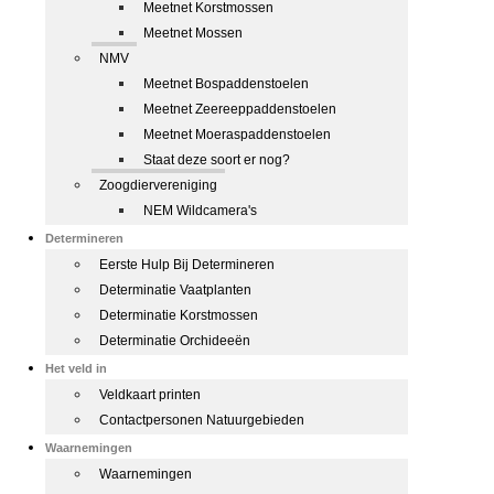
Meetnet Korstmossen
Meetnet Mossen
NMV
Meetnet Bospaddenstoelen
Meetnet Zeereeppaddenstoelen
Meetnet Moeraspaddenstoelen
Staat deze soort er nog?
Zoogdiervereniging
NEM Wildcamera's
Determineren
Eerste Hulp Bij Determineren
Determinatie Vaatplanten
Determinatie Korstmossen
Determinatie Orchideeën
Het veld in
Veldkaart printen
Contactpersonen Natuurgebieden
Waarnemingen
Waarnemingen