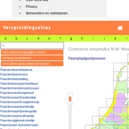
Over deze site
Privacy
Beheerders en validatoren
Verspreidingsatlas
a
b
c
d
e
f
g
h
i
j
k
l
Cortinarius ionophyllus
M.M. Mos
toon wetenschappelijke namen
verberg synoniemen
Paarsplaatgordijnzwam
toon alleen geaccepteerde namen
Paardenbloembladwrat
Paardenbloemroest
Paardenhaartaailing
Paardenkastanjemeeldauw
Paardenmestdonsinktzwam
Paardenmestfranjehoed
Paardenstaartfranjekelkje
Paardenstaartkraagbekertje
Paardenstaartporiebultje
Paardenstaartpuntkogeltje
Paardenstaartvulkaantje
Paardenvijgbreeksteeltje
Paarsbruine donsinktzwam