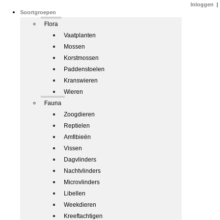
Inloggen
|
Soortgroepen
Flora
Vaatplanten
Mossen
Korstmossen
Paddenstoelen
Kranswieren
Wieren
Fauna
Zoogdieren
Reptielen
Amfibieën
Vissen
Dagvlinders
Nachtvlinders
Microvlinders
Libellen
Weekdieren
Kreeftachtigen