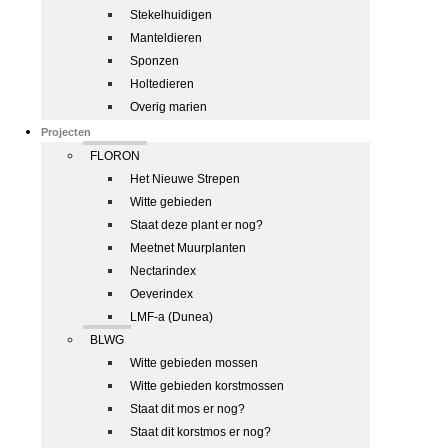
Stekelhuidigen
Manteldieren
Sponzen
Holtedieren
Overig marien
Projecten
FLORON
Het Nieuwe Strepen
Witte gebieden
Staat deze plant er nog?
Meetnet Muurplanten
Nectarindex
Oeverindex
LMF-a (Dunea)
BLWG
Witte gebieden mossen
Witte gebieden korstmossen
Staat dit mos er nog?
Staat dit korstmos er nog?