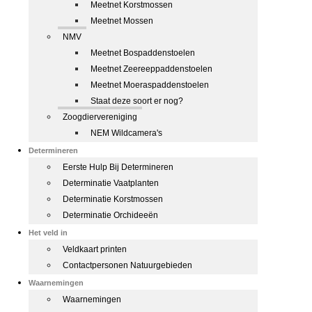
Meetnet Korstmossen
Meetnet Mossen
NMV
Meetnet Bospaddenstoelen
Meetnet Zeereeppaddenstoelen
Meetnet Moeraspaddenstoelen
Staat deze soort er nog?
Zoogdiervereniging
NEM Wildcamera's
Determineren
Eerste Hulp Bij Determineren
Determinatie Vaatplanten
Determinatie Korstmossen
Determinatie Orchideeën
Het veld in
Veldkaart printen
Contactpersonen Natuurgebieden
Waarnemingen
Waarnemingen