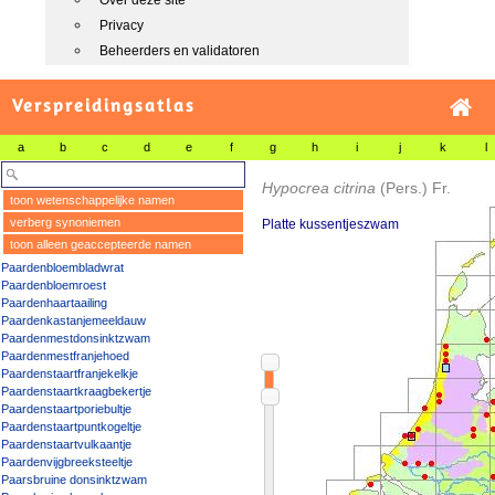
Over deze site
Privacy
Beheerders en validatoren
Verspreidingsatlas
a
b
c
d
e
f
g
h
i
j
k
l
Hypocrea citrina
(Pers.) Fr.
toon wetenschappelijke namen
verberg synoniemen
Platte kussentjeszwam
toon alleen geaccepteerde namen
Paardenbloembladwrat
Paardenbloemroest
Paardenhaartaailing
Paardenkastanjemeeldauw
Paardenmestdonsinktzwam
Paardenmestfranjehoed
Paardenstaartfranjekelkje
Paardenstaartkraagbekertje
Paardenstaartporiebultje
Paardenstaartpuntkogeltje
Paardenstaartvulkaantje
Paardenvijgbreeksteeltje
Paarsbruine donsinktzwam