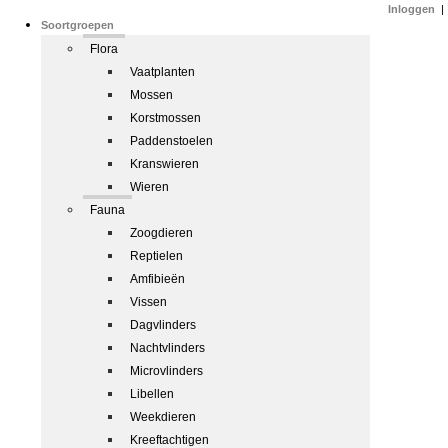
Inloggen
|
Soortgroepen
Flora
Vaatplanten
Mossen
Korstmossen
Paddenstoelen
Kranswieren
Wieren
Fauna
Zoogdieren
Reptielen
Amfibieën
Vissen
Dagvlinders
Nachtvlinders
Microvlinders
Libellen
Weekdieren
Kreeftachtigen