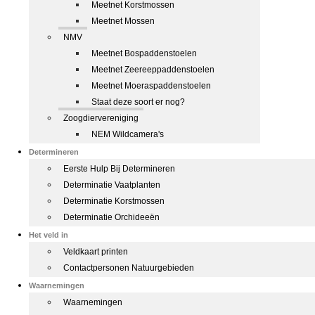
Meetnet Korstmossen
Meetnet Mossen
NMV
Meetnet Bospaddenstoelen
Meetnet Zeereeppaddenstoelen
Meetnet Moeraspaddenstoelen
Staat deze soort er nog?
Zoogdiervereniging
NEM Wildcamera's
Determineren
Eerste Hulp Bij Determineren
Determinatie Vaatplanten
Determinatie Korstmossen
Determinatie Orchideeën
Het veld in
Veldkaart printen
Contactpersonen Natuurgebieden
Waarnemingen
Waarnemingen