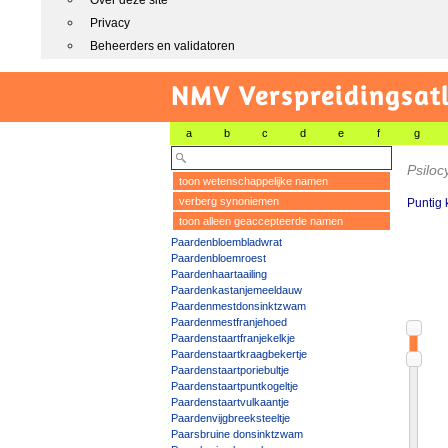
Over deze site
Privacy
Beheerders en validatoren
NMV Verspreidingsat
a
b
c
d
e
f
g
Psiloc
toon wetenschappelijke namen
verberg synoniemen
Puntig 
toon alleen geaccepteerde namen
Paardenbloembladwrat
Paardenbloemroest
Paardenhaartaailing
Paardenkastanjemeeldauw
Paardenmestdonsinktzwam
Paardenmestfranjehoed
Paardenstaartfranjekelkje
Paardenstaartkraagbekertje
Paardenstaartporiebultje
Paardenstaartpuntkogeltje
Paardenstaartvulkaantje
Paardenvijgbreeksteeltje
Paarsbruine donsinktzwam