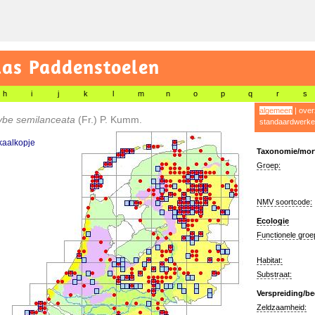
las Paddenstoelen
h
i
j
k
l
m
n
o
p
q
r
s
algemeen
|
over
ybe semilanceata
(Fr.) P. Kumm.
standaardwerke
kaalkopje
Taxonomie/morf
Groep:
NMV soortcode:
Ecologie
Functionele groe
Habitat:
Substraat:
Verspreiding/be
Zeldzaamheid: