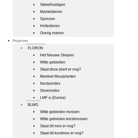
Stekelhuidigen
Manteldieren
Sponzen
Holtedieren
Overig marien
Projecten
FLORON
Het Nieuwe Strepen
Witte gebieden
Staat deze plant er nog?
Meetnet Muurplanten
Nectarindex
Oeverindex
LMF-a (Dunea)
BLWG
Witte gebieden mossen
Witte gebieden korstmossen
Staat dit mos er nog?
Staat dit korstmos er nog?