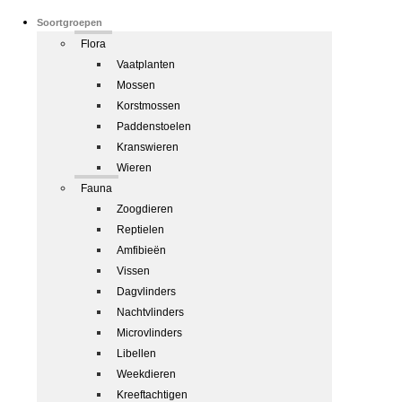
Soortgroepen
Flora
Vaatplanten
Mossen
Korstmossen
Paddenstoelen
Kranswieren
Wieren
Fauna
Zoogdieren
Reptielen
Amfibieën
Vissen
Dagvlinders
Nachtvlinders
Microvlinders
Libellen
Weekdieren
Kreeftachtigen