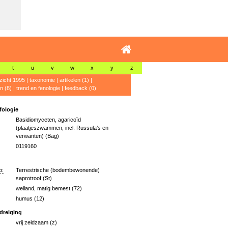
t
u
v
w
x
y
z
zicht 1995
|
taxonomie
|
artikelen (1)
|
n (8)
|
trend en fenologie
|
feedback (0)
ologie
Basidiomyceten, agaricoïd
(plaatjeszwammen, incl. Russula’s en
verwanten) (Bag)
0119160
p:
Terrestrische (bodembewonende)
saprotroof (St)
weiland, matig bemest (72)
humus (12)
dreiging
vrij zeldzaam (z)