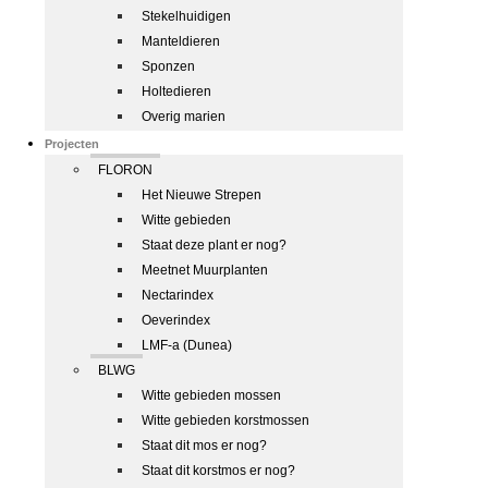
Stekelhuidigen
Manteldieren
Sponzen
Holtedieren
Overig marien
Projecten
FLORON
Het Nieuwe Strepen
Witte gebieden
Staat deze plant er nog?
Meetnet Muurplanten
Nectarindex
Oeverindex
LMF-a (Dunea)
BLWG
Witte gebieden mossen
Witte gebieden korstmossen
Staat dit mos er nog?
Staat dit korstmos er nog?