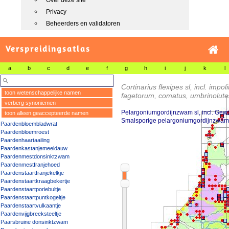
Over deze site
Privacy
Beheerders en validatoren
Verspreidingsatlas
a
b
c
d
e
f
g
h
i
j
k
l
Cortinarius flexipes sl, incl. impoli
toon wetenschappelijke namen
fagetorum, comatus, umbrinolut
verberg synoniemen
Pelargoniumgordijnzwam sl, incl. Gewo
toon alleen geaccepteerde namen
Smalsporige pelargoniumgordijnzwam
Paardenbloembladwrat
Paardenbloemroest
Paardenhaartaailing
Paardenkastanjemeeldauw
Paardenmestdonsinktzwam
Paardenmestfranjehoed
Paardenstaartfranjekelkje
Paardenstaartkraagbekertje
Paardenstaartporiebultje
Paardenstaartpuntkogeltje
Paardenstaartvulkaantje
Paardenvijgbreeksteeltje
Paarsbruine donsinktzwam