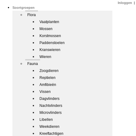
Inloggen
|
Soortgroepen
Flora
Vaatplanten
Mossen
Korstmossen
Paddenstoelen
Kranswieren
Wieren
Fauna
Zoogdieren
Reptielen
Amfibieën
Vissen
Dagvlinders
Nachtvlinders
Microvlinders
Libellen
Weekdieren
Kreeftachtigen