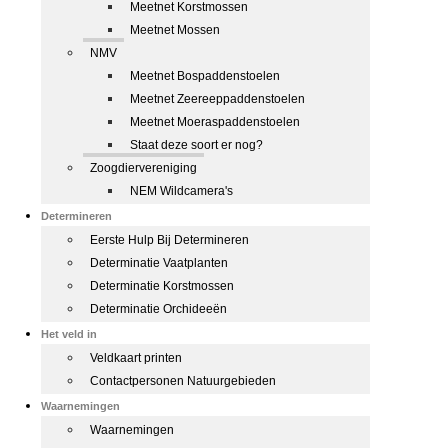
Meetnet Korstmossen
Meetnet Mossen
NMV
Meetnet Bospaddenstoelen
Meetnet Zeereeppaddenstoelen
Meetnet Moeraspaddenstoelen
Staat deze soort er nog?
Zoogdiervereniging
NEM Wildcamera's
Determineren
Eerste Hulp Bij Determineren
Determinatie Vaatplanten
Determinatie Korstmossen
Determinatie Orchideeën
Het veld in
Veldkaart printen
Contactpersonen Natuurgebieden
Waarnemingen
Waarnemingen