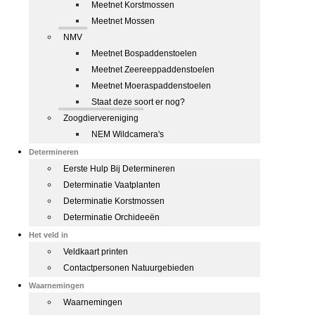
Meetnet Korstmossen
Meetnet Mossen
NMV
Meetnet Bospaddenstoelen
Meetnet Zeereeppaddenstoelen
Meetnet Moeraspaddenstoelen
Staat deze soort er nog?
Zoogdiervereniging
NEM Wildcamera's
Determineren
Eerste Hulp Bij Determineren
Determinatie Vaatplanten
Determinatie Korstmossen
Determinatie Orchideeën
Het veld in
Veldkaart printen
Contactpersonen Natuurgebieden
Waarnemingen
Waarnemingen