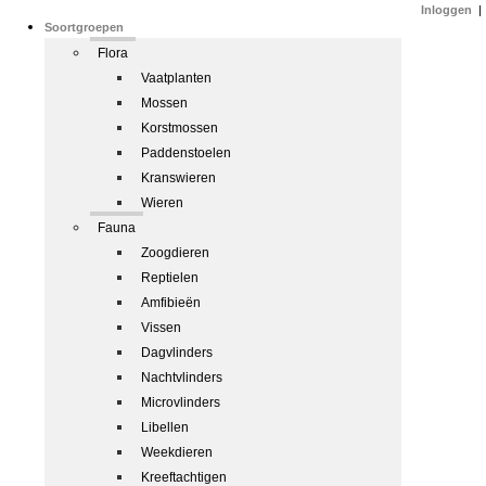
Inloggen
|
Soortgroepen
Flora
Vaatplanten
Mossen
Korstmossen
Paddenstoelen
Kranswieren
Wieren
Fauna
Zoogdieren
Reptielen
Amfibieën
Vissen
Dagvlinders
Nachtvlinders
Microvlinders
Libellen
Weekdieren
Kreeftachtigen