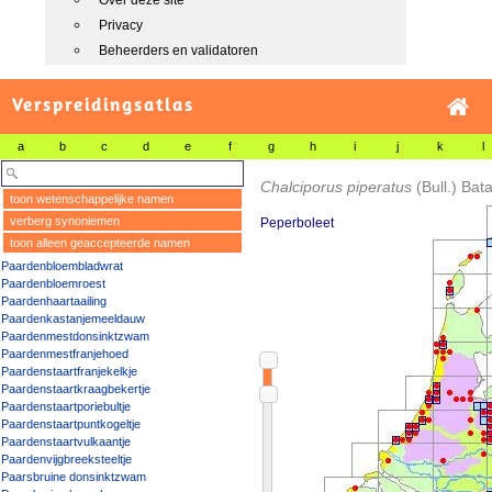
Over deze site
Privacy
Beheerders en validatoren
Verspreidingsatlas
a
b
c
d
e
f
g
h
i
j
k
l
Chalciporus piperatus
(Bull.) Bata
toon wetenschappelijke namen
verberg synoniemen
Peperboleet
toon alleen geaccepteerde namen
Paardenbloembladwrat
Paardenbloemroest
Paardenhaartaailing
Paardenkastanjemeeldauw
Paardenmestdonsinktzwam
Paardenmestfranjehoed
Paardenstaartfranjekelkje
Paardenstaartkraagbekertje
Paardenstaartporiebultje
Paardenstaartpuntkogeltje
Paardenstaartvulkaantje
Paardenvijgbreeksteeltje
Paarsbruine donsinktzwam