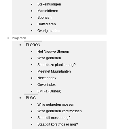
Stekelhuidigen
Manteldieren
Sponzen
Holtedieren
Overig marien
Projecten
FLORON
Het Nieuwe Strepen
Witte gebieden
Staat deze plant er nog?
Meetnet Muurplanten
Nectarindex
Oeverindex
LMF-a (Dunea)
BLWG
Witte gebieden mossen
Witte gebieden korstmossen
Staat dit mos er nog?
Staat dit korstmos er nog?