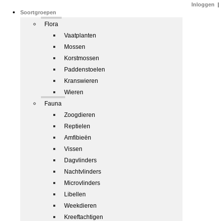
Inloggen
|
Soortgroepen
Flora
Vaatplanten
Mossen
Korstmossen
Paddenstoelen
Kranswieren
Wieren
Fauna
Zoogdieren
Reptielen
Amfibieën
Vissen
Dagvlinders
Nachtvlinders
Microvlinders
Libellen
Weekdieren
Kreeftachtigen