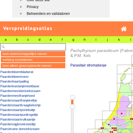
Over deze site
Privacy
Beheerders en validatoren
Verspreidingsatlas
a
b
c
d
e
f
g
h
i
j
k
l
Pachythyrium parasiticum
(Fabre
toon wetenschappelijke namen
& P.M. Kirk
verberg synoniemen
Parasitair stromabesje
toon alleen geaccepteerde namen
Paardenbloembladwrat
Paardenbloemroest
Paardenhaartaailing
Paardenkastanjemeeldauw
Paardenmestdonsinktzwam
Paardenmestfranjehoed
Paardenstaartfranjekelkje
Paardenstaartkraagbekertje
Paardenstaartporiebultje
Paardenstaartpuntkogeltje
Paardenstaartvulkaantje
Paardenvijgbreeksteeltje
Paarsbruine donsinktzwam