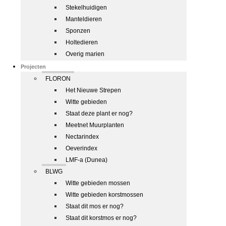
Stekelhuidigen
Manteldieren
Sponzen
Holtedieren
Overig marien
Projecten
FLORON
Het Nieuwe Strepen
Witte gebieden
Staat deze plant er nog?
Meetnet Muurplanten
Nectarindex
Oeverindex
LMF-a (Dunea)
BLWG
Witte gebieden mossen
Witte gebieden korstmossen
Staat dit mos er nog?
Staat dit korstmos er nog?