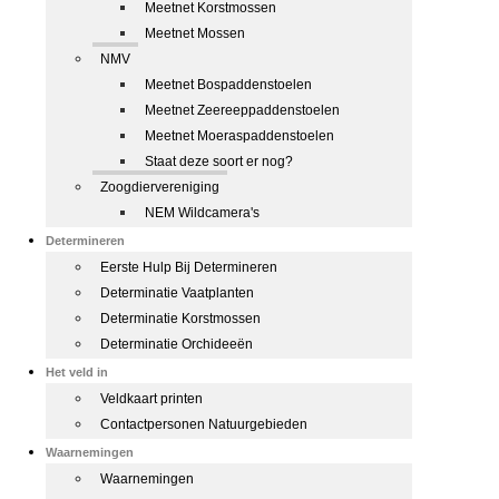
Meetnet Korstmossen
Meetnet Mossen
NMV
Meetnet Bospaddenstoelen
Meetnet Zeereeppaddenstoelen
Meetnet Moeraspaddenstoelen
Staat deze soort er nog?
Zoogdiervereniging
NEM Wildcamera's
Determineren
Eerste Hulp Bij Determineren
Determinatie Vaatplanten
Determinatie Korstmossen
Determinatie Orchideeën
Het veld in
Veldkaart printen
Contactpersonen Natuurgebieden
Waarnemingen
Waarnemingen