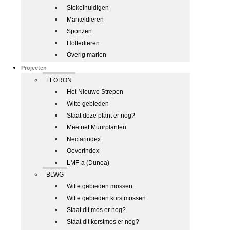
Stekelhuidigen
Manteldieren
Sponzen
Holtedieren
Overig marien
Projecten
FLORON
Het Nieuwe Strepen
Witte gebieden
Staat deze plant er nog?
Meetnet Muurplanten
Nectarindex
Oeverindex
LMF-a (Dunea)
BLWG
Witte gebieden mossen
Witte gebieden korstmossen
Staat dit mos er nog?
Staat dit korstmos er nog?