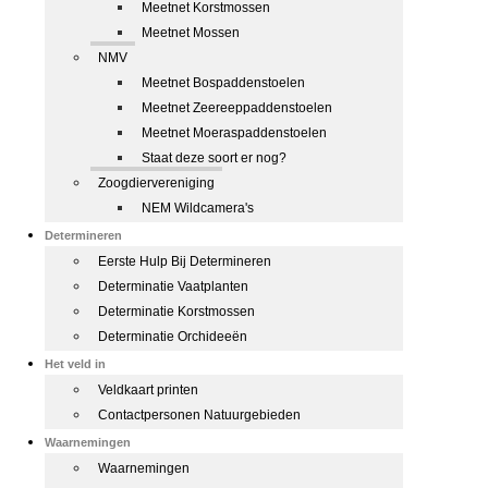
Meetnet Korstmossen
Meetnet Mossen
NMV
Meetnet Bospaddenstoelen
Meetnet Zeereeppaddenstoelen
Meetnet Moeraspaddenstoelen
Staat deze soort er nog?
Zoogdiervereniging
NEM Wildcamera's
Determineren
Eerste Hulp Bij Determineren
Determinatie Vaatplanten
Determinatie Korstmossen
Determinatie Orchideeën
Het veld in
Veldkaart printen
Contactpersonen Natuurgebieden
Waarnemingen
Waarnemingen