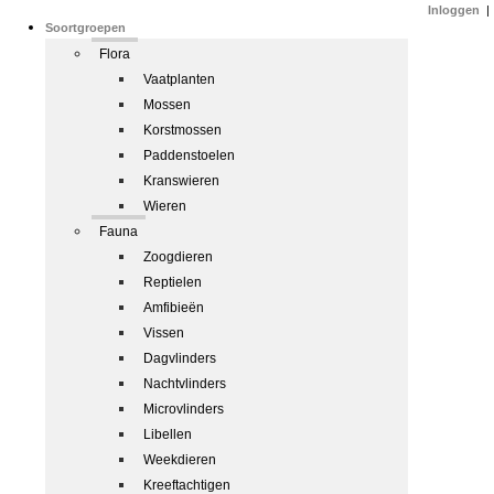
Inloggen
|
Soortgroepen
Flora
Vaatplanten
Mossen
Korstmossen
Paddenstoelen
Kranswieren
Wieren
Fauna
Zoogdieren
Reptielen
Amfibieën
Vissen
Dagvlinders
Nachtvlinders
Microvlinders
Libellen
Weekdieren
Kreeftachtigen