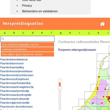
Over deze site
Privacy
Beheerders en validatoren
Verspreidingsatlas
a
b
c
d
e
f
g
h
i
j
k
l
Cortinarius collocandoides
Reum
toon wetenschappelijke namen
verberg synoniemen
Purperen eikengordijnzwam
toon alleen geaccepteerde namen
Paardenbloembladwrat
Paardenbloemroest
Paardenhaartaailing
Paardenkastanjemeeldauw
Paardenmestdonsinktzwam
Paardenmestfranjehoed
Paardenstaartfranjekelkje
Paardenstaartkraagbekertje
Paardenstaartporiebultje
Paardenstaartpuntkogeltje
Paardenstaartvulkaantje
Paardenvijgbreeksteeltje
Paarsbruine donsinktzwam