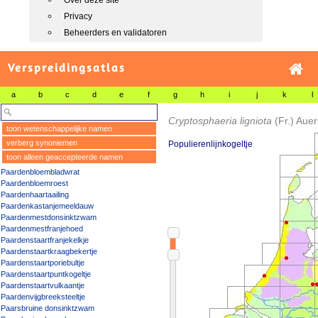
Over deze site
Privacy
Beheerders en validatoren
Verspreidingsatlas
a
b
c
d
e
f
g
h
i
j
k
l
Cryptosphaeria ligniota
(Fr.) Aue
toon wetenschappelijke namen
verberg synoniemen
Populierenlijnkogeltje
toon alleen geaccepteerde namen
Paardenbloembladwrat
Paardenbloemroest
Paardenhaartaailing
Paardenkastanjemeeldauw
Paardenmestdonsinktzwam
Paardenmestfranjehoed
Paardenstaartfranjekelkje
Paardenstaartkraagbekertje
Paardenstaartporiebultje
Paardenstaartpuntkogeltje
Paardenstaartvulkaantje
Paardenvijgbreeksteeltje
Paarsbruine donsinktzwam