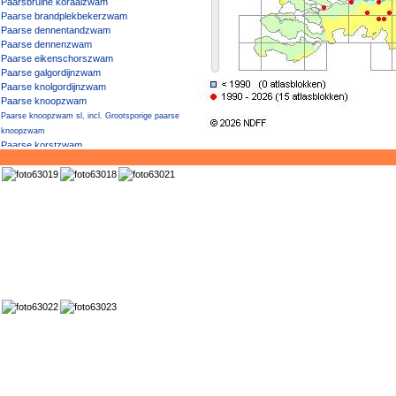
Paarsbruine koraalzwam
Paarse brandplekbekerzwam
Paarse dennentandzwam
Paarse dennenzwam
Paarse eikenschorszwam
Paarse galgordijnzwam
Paarse knolgordijnzwam
Paarse knoopzwam
Paarse knoopzwam sl, incl. Grootsporige paarse
knoopzwam
Paarse korstzwam
Paarse pronkridder
Paarse schijnridderzwam
Paarse wasporia
Paarse-knoopzwamgal
Paarsharttrechtertje
Paarsplaatgordijnzwam
Paarssteelknolvezelkop
Paarssteelschijnridderzwam
Paarssteelspleetvezelkop
Paarssteelveentrechtertje
Paarssteelvezelkop
Paarsstelige pastelrussula
Paarsverkleurend kruidenkussentje
paddenstoel (soort onbekend)
Pagemantel
Palingsporige waaszwam
Palingsteelmycena