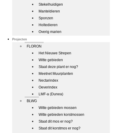
Stekelhuidigen
Manteldieren
Sponzen
Holtedieren
Overig marien
Projecten
FLORON
Het Nieuwe Strepen
Witte gebieden
Staat deze plant er nog?
Meetnet Muurplanten
Nectarindex
Oeverindex
LMF-a (Dunea)
BLWG
Witte gebieden mossen
Witte gebieden korstmossen
Staat dit mos er nog?
Staat dit korstmos er nog?