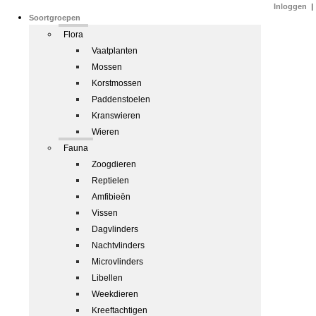
Inloggen
|
Soortgroepen
Flora
Vaatplanten
Mossen
Korstmossen
Paddenstoelen
Kranswieren
Wieren
Fauna
Zoogdieren
Reptielen
Amfibieën
Vissen
Dagvlinders
Nachtvlinders
Microvlinders
Libellen
Weekdieren
Kreeftachtigen