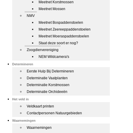
Meetnet Korstmossen
Meetnet Mossen
NMV
Meetnet Bospaddenstoelen
Meetnet Zeereeppaddenstoelen
Meetnet Moeraspaddenstoelen
Staat deze soort er nog?
Zoogdiervereniging
NEM Wildcamera's
Determineren
Eerste Hulp Bij Determineren
Determinatie Vaatplanten
Determinatie Korstmossen
Determinatie Orchideeën
Het veld in
Veldkaart printen
Contactpersonen Natuurgebieden
Waarnemingen
Waarnemingen