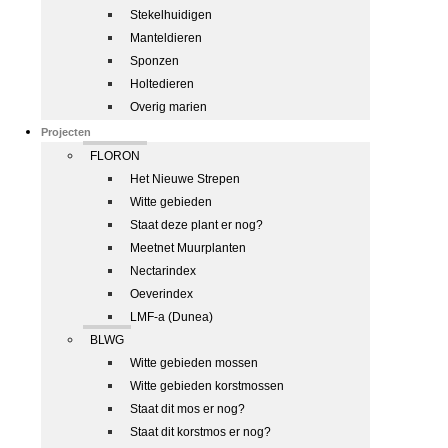
Stekelhuidigen
Manteldieren
Sponzen
Holtedieren
Overig marien
Projecten
FLORON
Het Nieuwe Strepen
Witte gebieden
Staat deze plant er nog?
Meetnet Muurplanten
Nectarindex
Oeverindex
LMF-a (Dunea)
BLWG
Witte gebieden mossen
Witte gebieden korstmossen
Staat dit mos er nog?
Staat dit korstmos er nog?