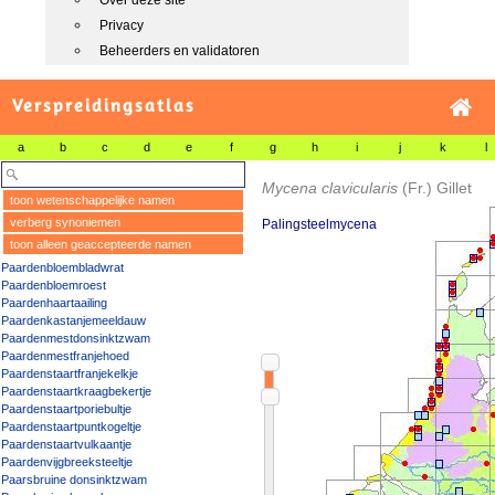
Over deze site
Privacy
Beheerders en validatoren
Verspreidingsatlas
a
b
c
d
e
f
g
h
i
j
k
l
Mycena clavicularis
(Fr.) Gillet
toon wetenschappelijke namen
verberg synoniemen
Palingsteelmycena
toon alleen geaccepteerde namen
Paardenbloembladwrat
Paardenbloemroest
Paardenhaartaailing
Paardenkastanjemeeldauw
Paardenmestdonsinktzwam
Paardenmestfranjehoed
Paardenstaartfranjekelkje
Paardenstaartkraagbekertje
Paardenstaartporiebultje
Paardenstaartpuntkogeltje
Paardenstaartvulkaantje
Paardenvijgbreeksteeltje
Paarsbruine donsinktzwam