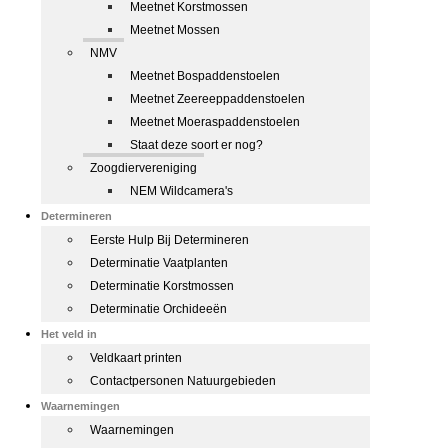
Meetnet Korstmossen
Meetnet Mossen
NMV
Meetnet Bospaddenstoelen
Meetnet Zeereeppaddenstoelen
Meetnet Moeraspaddenstoelen
Staat deze soort er nog?
Zoogdiervereniging
NEM Wildcamera's
Determineren
Eerste Hulp Bij Determineren
Determinatie Vaatplanten
Determinatie Korstmossen
Determinatie Orchideeën
Het veld in
Veldkaart printen
Contactpersonen Natuurgebieden
Waarnemingen
Waarnemingen