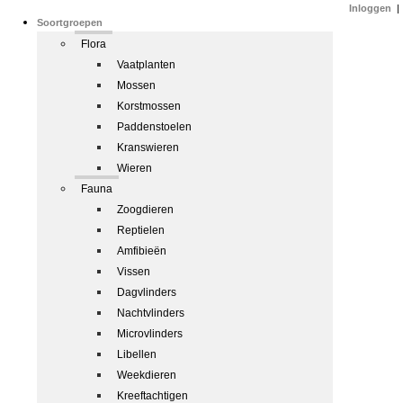
Inloggen
|
Soortgroepen
Flora
Vaatplanten
Mossen
Korstmossen
Paddenstoelen
Kranswieren
Wieren
Fauna
Zoogdieren
Reptielen
Amfibieën
Vissen
Dagvlinders
Nachtvlinders
Microvlinders
Libellen
Weekdieren
Kreeftachtigen