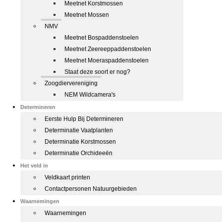
Meetnet Korstmossen
Meetnet Mossen
NMV
Meetnet Bospaddenstoelen
Meetnet Zeereeppaddenstoelen
Meetnet Moeraspaddenstoelen
Staat deze soort er nog?
Zoogdiervereniging
NEM Wildcamera's
Determineren
Eerste Hulp Bij Determineren
Determinatie Vaatplanten
Determinatie Korstmossen
Determinatie Orchideeën
Het veld in
Veldkaart printen
Contactpersonen Natuurgebieden
Waarnemingen
Waarnemingen