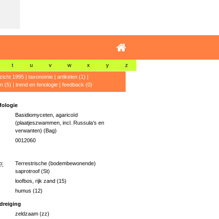
t
u
v
w
x
y
z
zicht 1995
|
taxonomie
|
artikelen (1)
|
n (5)
|
trend en fenologie
|
feedback (0)
ologie
Basidiomyceten, agaricoïd
(plaatjeszwammen, incl. Russula’s en
verwanten) (Bag)
0012060
p:
Terrestrische (bodembewonende)
saprotroof (St)
loofbos, rijk zand (15)
humus (12)
dreiging
zeldzaam (zz)