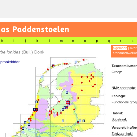
las Paddenstoelen
h
i
j
k
l
m
n
o
p
q
r
s
algemeen
|
over
ybe ionides
(Bull.) Donk
standaardwerke
pronkridder
Taxonomie/morf
Groep:
NMV soortcode:
Ecologie
Functionele groe
Habitat:
Substraat:
Verspreiding/be
Zeldzaamheid: