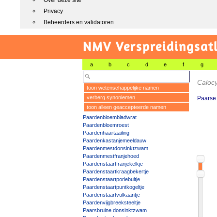
Over deze site
Privacy
Beheerders en validatoren
NMV Verspreidingsat
a
b
c
d
e
f
g
Caloc
toon wetenschappelijke namen
verberg synoniemen
Paarse 
toon alleen geaccepteerde namen
Paardenbloembladwrat
Paardenbloemroest
Paardenhaartaailing
Paardenkastanjemeeldauw
Paardenmestdonsinktzwam
Paardenmestfranjehoed
Paardenstaartfranjekelkje
Paardenstaartkraagbekertje
Paardenstaartporiebultje
Paardenstaartpuntkogeltje
Paardenstaartvulkaantje
Paardenvijgbreeksteeltje
Paarsbruine donsinktzwam