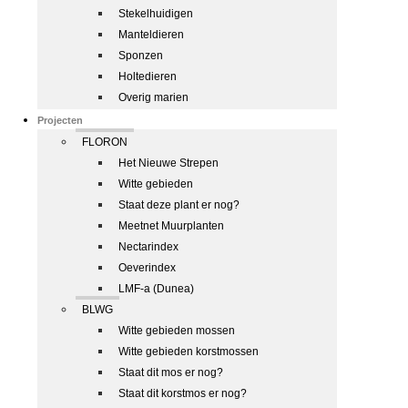
Stekelhuidigen
Manteldieren
Sponzen
Holtedieren
Overig marien
Projecten
FLORON
Het Nieuwe Strepen
Witte gebieden
Staat deze plant er nog?
Meetnet Muurplanten
Nectarindex
Oeverindex
LMF-a (Dunea)
BLWG
Witte gebieden mossen
Witte gebieden korstmossen
Staat dit mos er nog?
Staat dit korstmos er nog?