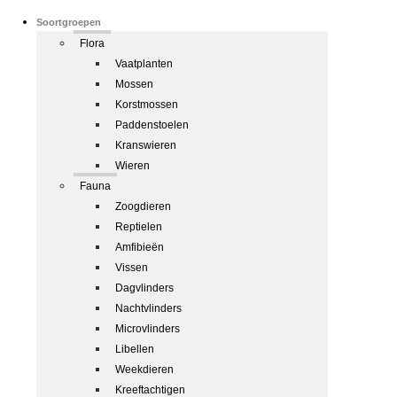
Soortgroepen
Flora
Vaatplanten
Mossen
Korstmossen
Paddenstoelen
Kranswieren
Wieren
Fauna
Zoogdieren
Reptielen
Amfibieën
Vissen
Dagvlinders
Nachtvlinders
Microvlinders
Libellen
Weekdieren
Kreeftachtigen