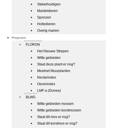
Stekelhuidigen
Manteldieren
Sponzen
Holtedieren
Overig marien
Projecten
FLORON
Het Nieuwe Strepen
Witte gebieden
Staat deze plant er nog?
Meetnet Muurplanten
Nectarindex
Oeverindex
LMF-a (Dunea)
BLWG
Witte gebieden mossen
Witte gebieden korstmossen
Staat dit mos er nog?
Staat dit korstmos er nog?