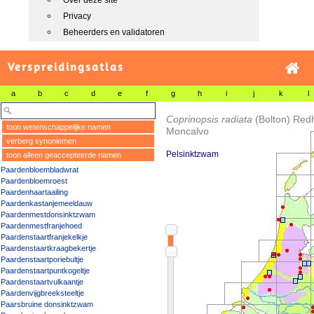
Over deze site
Privacy
Beheerders en validatoren
Verspreidingsatlas
a
b
c
d
e
f
g
h
i
j
k
l
Coprinopsis radiata
(Bolton) Red
toon wetenschappelijke namen
Moncalvo
verberg synoniemen
Pelsinktzwam
toon alleen geaccepteerde namen
Paardenbloembladwrat
Paardenbloemroest
Paardenhaartaailing
Paardenkastanjemeeldauw
Paardenmestdonsinktzwam
Paardenmestfranjehoed
Paardenstaartfranjekelkje
Paardenstaartkraagbekertje
Paardenstaartporiebultje
Paardenstaartpuntkogeltje
Paardenstaartvulkaantje
Paardenvijgbreeksteeltje
Paarsbruine donsinktzwam