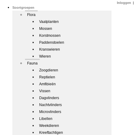
Inloggen
|
Soortgroepen
Flora
Vaatplanten
Mossen
Korstmossen
Paddenstoelen
Kranswieren
Wieren
Fauna
Zoogdieren
Reptielen
Amfibieën
Vissen
Dagvlinders
Nachtvlinders
Microvlinders
Libellen
Weekdieren
Kreeftachtigen