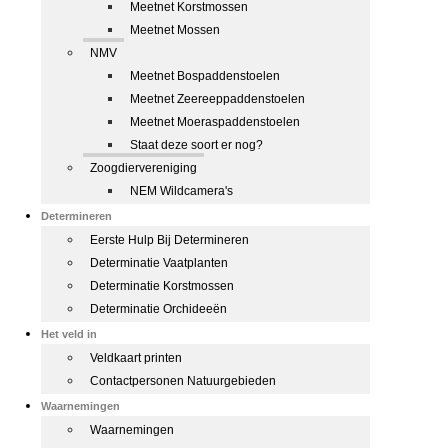
Meetnet Korstmossen
Meetnet Mossen
NMV
Meetnet Bospaddenstoelen
Meetnet Zeereeppaddenstoelen
Meetnet Moeraspaddenstoelen
Staat deze soort er nog?
Zoogdiervereniging
NEM Wildcamera's
Determineren
Eerste Hulp Bij Determineren
Determinatie Vaatplanten
Determinatie Korstmossen
Determinatie Orchideeën
Het veld in
Veldkaart printen
Contactpersonen Natuurgebieden
Waarnemingen
Waarnemingen