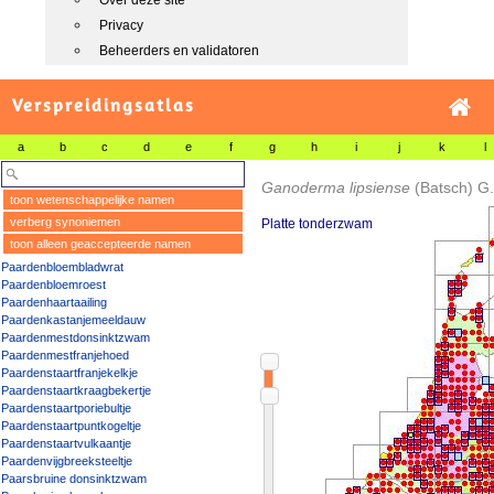
Over deze site
Privacy
Beheerders en validatoren
Verspreidingsatlas
a
b
c
d
e
f
g
h
i
j
k
l
Ganoderma lipsiense
(Batsch) G.
toon wetenschappelijke namen
verberg synoniemen
Platte tonderzwam
toon alleen geaccepteerde namen
Paardenbloembladwrat
Paardenbloemroest
Paardenhaartaailing
Paardenkastanjemeeldauw
Paardenmestdonsinktzwam
Paardenmestfranjehoed
Paardenstaartfranjekelkje
Paardenstaartkraagbekertje
Paardenstaartporiebultje
Paardenstaartpuntkogeltje
Paardenstaartvulkaantje
Paardenvijgbreeksteeltje
Paarsbruine donsinktzwam