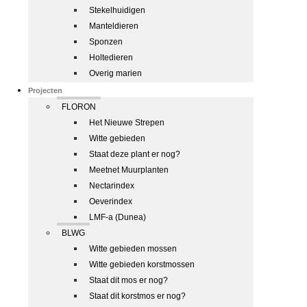
Stekelhuidigen
Manteldieren
Sponzen
Holtedieren
Overig marien
Projecten
FLORON
Het Nieuwe Strepen
Witte gebieden
Staat deze plant er nog?
Meetnet Muurplanten
Nectarindex
Oeverindex
LMF-a (Dunea)
BLWG
Witte gebieden mossen
Witte gebieden korstmossen
Staat dit mos er nog?
Staat dit korstmos er nog?