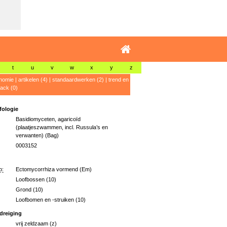
t
u
v
w
x
y
z
nomie
|
artikelen (4)
|
standaardwerken (2)
|
trend en
ack (0)
ologie
Basidiomyceten, agaricoïd
(plaatjeszwammen, incl. Russula’s en
verwanten) (Bag)
0003152
p:
Ectomycorrhiza vormend (Em)
Loofbossen (10)
Grond (10)
Loofbomen en -struiken (10)
dreiging
vrij zeldzaam (z)