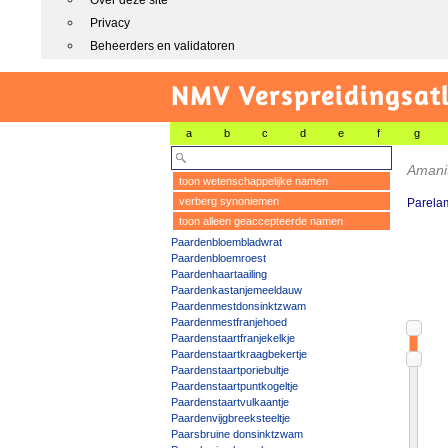
Over deze site
Privacy
Beheerders en validatoren
NMV Verspreidingsat
a
b
c
d
e
f
g
Amani
toon wetenschappelijke namen
verberg synoniemen
Parelam
toon alleen geaccepteerde namen
Paardenbloembladwrat
Paardenbloemroest
Paardenhaartaailing
Paardenkastanjemeeldauw
Paardenmestdonsinktzwam
Paardenmestfranjehoed
Paardenstaartfranjekelkje
Paardenstaartkraagbekertje
Paardenstaartporiebultje
Paardenstaartpuntkogeltje
Paardenstaartvulkaantje
Paardenvijgbreeksteeltje
Paarsbruine donsinktzwam