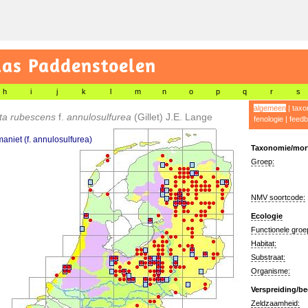
las Paddenstoelen
h
i
j
k
l
m
n
o
p
q
r
s
algemeen
|
taxo
ta rubescens
f.
annulosulfurea
(Gillet) J.E. Lange
fenologie
|
feedb
aniet (f. annulosulfurea)
Taxonomie/morf
Groep:
NMV soortcode:
Ecologie
Functionele groe
Habitat:
Substraat:
Organisme:
Verspreiding/be
Zeldzaamheid: