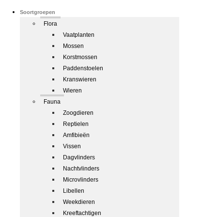
Soortgroepen
Flora
Vaatplanten
Mossen
Korstmossen
Paddenstoelen
Kranswieren
Wieren
Fauna
Zoogdieren
Reptielen
Amfibieën
Vissen
Dagvlinders
Nachtvlinders
Microvlinders
Libellen
Weekdieren
Kreeftachtigen