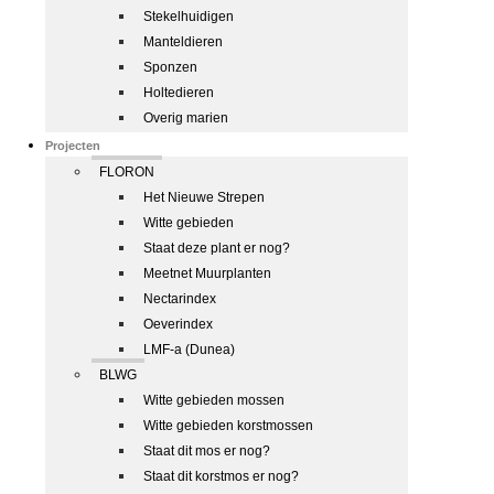
Stekelhuidigen
Manteldieren
Sponzen
Holtedieren
Overig marien
Projecten
FLORON
Het Nieuwe Strepen
Witte gebieden
Staat deze plant er nog?
Meetnet Muurplanten
Nectarindex
Oeverindex
LMF-a (Dunea)
BLWG
Witte gebieden mossen
Witte gebieden korstmossen
Staat dit mos er nog?
Staat dit korstmos er nog?