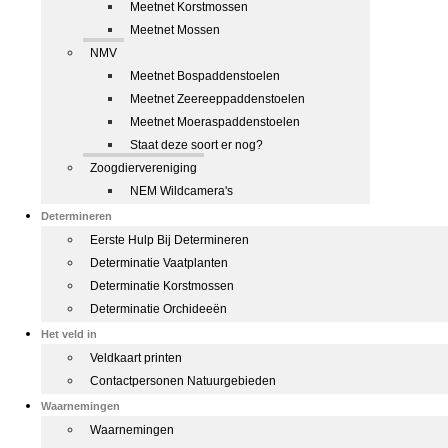
Meetnet Korstmossen
Meetnet Mossen
NMV
Meetnet Bospaddenstoelen
Meetnet Zeereeppaddenstoelen
Meetnet Moeraspaddenstoelen
Staat deze soort er nog?
Zoogdiervereniging
NEM Wildcamera's
Determineren
Eerste Hulp Bij Determineren
Determinatie Vaatplanten
Determinatie Korstmossen
Determinatie Orchideeën
Het veld in
Veldkaart printen
Contactpersonen Natuurgebieden
Waarnemingen
Waarnemingen