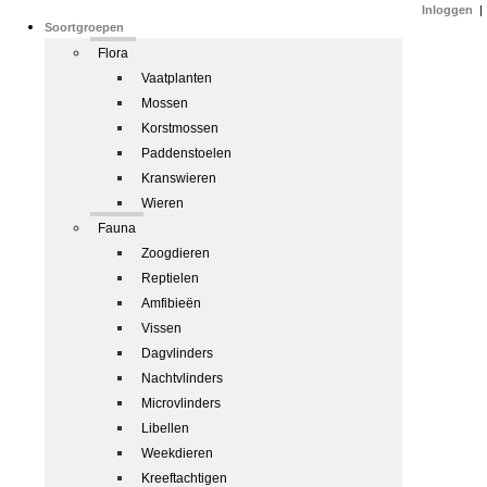
Inloggen
|
Soortgroepen
Flora
Vaatplanten
Mossen
Korstmossen
Paddenstoelen
Kranswieren
Wieren
Fauna
Zoogdieren
Reptielen
Amfibieën
Vissen
Dagvlinders
Nachtvlinders
Microvlinders
Libellen
Weekdieren
Kreeftachtigen