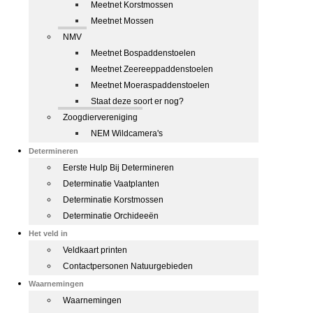
Meetnet Korstmossen
Meetnet Mossen
NMV
Meetnet Bospaddenstoelen
Meetnet Zeereeppaddenstoelen
Meetnet Moeraspaddenstoelen
Staat deze soort er nog?
Zoogdiervereniging
NEM Wildcamera's
Determineren
Eerste Hulp Bij Determineren
Determinatie Vaatplanten
Determinatie Korstmossen
Determinatie Orchideeën
Het veld in
Veldkaart printen
Contactpersonen Natuurgebieden
Waarnemingen
Waarnemingen