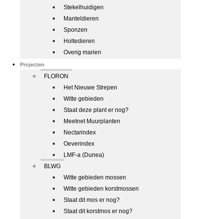
Stekelhuidigen
Manteldieren
Sponzen
Holtedieren
Overig marien
Projecten
FLORON
Het Nieuwe Strepen
Witte gebieden
Staat deze plant er nog?
Meetnet Muurplanten
Nectarindex
Oeverindex
LMF-a (Dunea)
BLWG
Witte gebieden mossen
Witte gebieden korstmossen
Staat dit mos er nog?
Staat dit korstmos er nog?