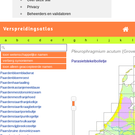
Over deze site
Privacy
Beheerders en validatoren
Verspreidingsatlas
a
b
c
d
e
f
g
h
i
j
k
l
Pleurophragmium acutum
(Grove
toon wetenschappelijke namen
verberg synoniemen
Parasietstekelbolletje
toon alleen geaccepteerde namen
Paardenbloembladwrat
Paardenbloemroest
Paardenhaartaailing
Paardenkastanjemeeldauw
Paardenmestdonsinktzwam
Paardenmestfranjehoed
Paardenstaartfranjekelkje
Paardenstaartkraagbekertje
Paardenstaartporiebultje
Paardenstaartpuntkogeltje
Paardenstaartvulkaantje
Paardenvijgbreeksteeltje
Paarsbruine donsinktzwam