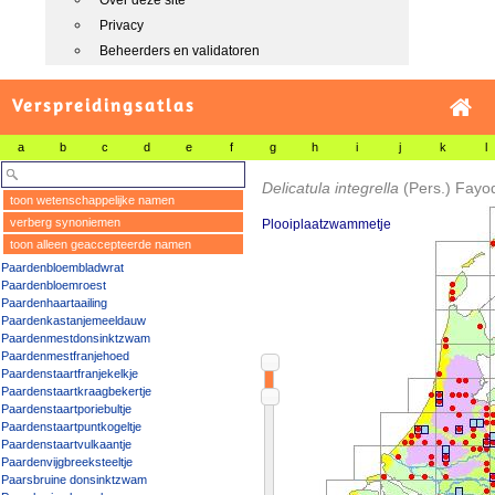
Over deze site
Privacy
Beheerders en validatoren
Verspreidingsatlas
a
b
c
d
e
f
g
h
i
j
k
l
Delicatula integrella
(Pers.) Fayo
toon wetenschappelijke namen
verberg synoniemen
Plooiplaatzwammetje
toon alleen geaccepteerde namen
Paardenbloembladwrat
Paardenbloemroest
Paardenhaartaailing
Paardenkastanjemeeldauw
Paardenmestdonsinktzwam
Paardenmestfranjehoed
Paardenstaartfranjekelkje
Paardenstaartkraagbekertje
Paardenstaartporiebultje
Paardenstaartpuntkogeltje
Paardenstaartvulkaantje
Paardenvijgbreeksteeltje
Paarsbruine donsinktzwam