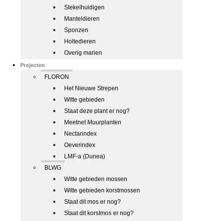
Stekelhuidigen
Manteldieren
Sponzen
Holtedieren
Overig marien
Projecten
FLORON
Het Nieuwe Strepen
Witte gebieden
Staat deze plant er nog?
Meetnet Muurplanten
Nectarindex
Oeverindex
LMF-a (Dunea)
BLWG
Witte gebieden mossen
Witte gebieden korstmossen
Staat dit mos er nog?
Staat dit korstmos er nog?