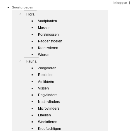
Inloggen
|
Soortgroepen
Flora
Vaatplanten
Mossen
Korstmossen
Paddenstoelen
Kranswieren
Wieren
Fauna
Zoogdieren
Reptielen
Amfibieën
Vissen
Dagvlinders
Nachtvlinders
Microvlinders
Libellen
Weekdieren
Kreeftachtigen