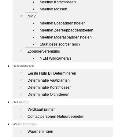
Meetnet Korstmossen
Meetnet Mossen
NMV
Meetnet Bospaddenstoelen
Meetnet Zeereeppaddenstoelen
Meetnet Moeraspaddenstoelen
Staat deze soort er nog?
Zoogdiervereniging
NEM Wildcamera's
Determineren
Eerste Hulp Bij Determineren
Determinatie Vaatplanten
Determinatie Korstmossen
Determinatie Orchideeën
Het veld in
Veldkaart printen
Contactpersonen Natuurgebieden
Waarnemingen
Waarnemingen