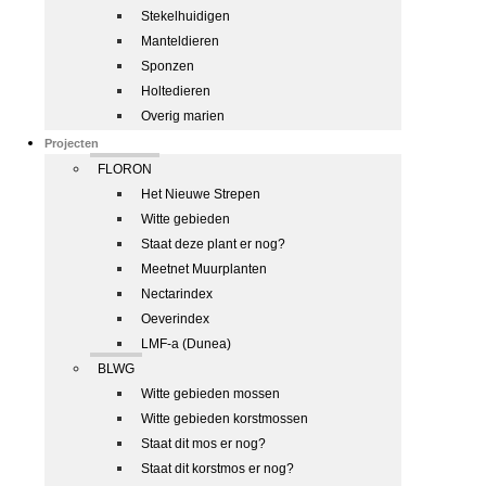
Stekelhuidigen
Manteldieren
Sponzen
Holtedieren
Overig marien
Projecten
FLORON
Het Nieuwe Strepen
Witte gebieden
Staat deze plant er nog?
Meetnet Muurplanten
Nectarindex
Oeverindex
LMF-a (Dunea)
BLWG
Witte gebieden mossen
Witte gebieden korstmossen
Staat dit mos er nog?
Staat dit korstmos er nog?