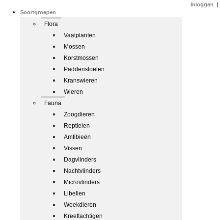
Inloggen
|
Soortgroepen
Flora
Vaatplanten
Mossen
Korstmossen
Paddenstoelen
Kranswieren
Wieren
Fauna
Zoogdieren
Reptielen
Amfibieën
Vissen
Dagvlinders
Nachtvlinders
Microvlinders
Libellen
Weekdieren
Kreeftachtigen