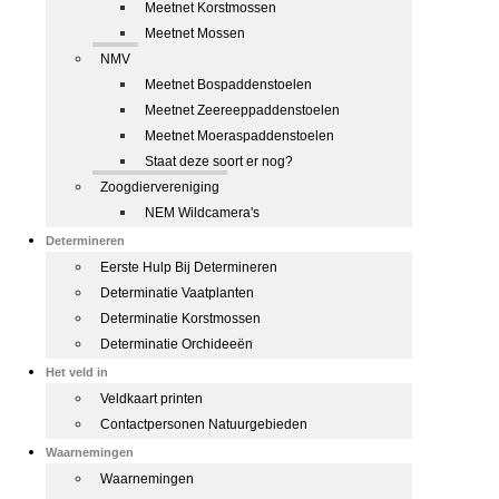
Meetnet Korstmossen
Meetnet Mossen
NMV
Meetnet Bospaddenstoelen
Meetnet Zeereeppaddenstoelen
Meetnet Moeraspaddenstoelen
Staat deze soort er nog?
Zoogdiervereniging
NEM Wildcamera's
Determineren
Eerste Hulp Bij Determineren
Determinatie Vaatplanten
Determinatie Korstmossen
Determinatie Orchideeën
Het veld in
Veldkaart printen
Contactpersonen Natuurgebieden
Waarnemingen
Waarnemingen