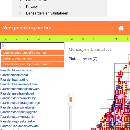
Over deze site
Privacy
Beheerders en validatoren
Verspreidingsatlas
a
b
c
d
e
f
g
h
i
j
k
l
Meruliopsis
Bondartsev
toon wetenschappelijke namen
verberg synoniemen
Plakkaatzwam (G)
toon alleen geaccepteerde namen
Paardenbloembladwrat
Paardenbloemroest
Paardenhaartaailing
Paardenkastanjemeeldauw
Paardenmestdonsinktzwam
Paardenmestfranjehoed
Paardenstaartfranjekelkje
Paardenstaartkraagbekertje
Paardenstaartporiebultje
Paardenstaartpuntkogeltje
Paardenstaartvulkaantje
Paardenvijgbreeksteeltje
Paarsbruine donsinktzwam