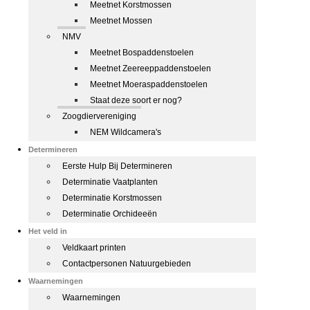
Meetnet Korstmossen
Meetnet Mossen
NMV
Meetnet Bospaddenstoelen
Meetnet Zeereeppaddenstoelen
Meetnet Moeraspaddenstoelen
Staat deze soort er nog?
Zoogdiervereniging
NEM Wildcamera's
Determineren
Eerste Hulp Bij Determineren
Determinatie Vaatplanten
Determinatie Korstmossen
Determinatie Orchideeën
Het veld in
Veldkaart printen
Contactpersonen Natuurgebieden
Waarnemingen
Waarnemingen