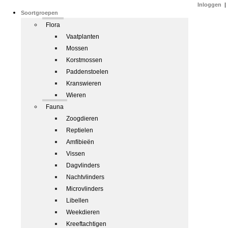
Inloggen
|
Soortgroepen
Flora
Vaatplanten
Mossen
Korstmossen
Paddenstoelen
Kranswieren
Wieren
Fauna
Zoogdieren
Reptielen
Amfibieën
Vissen
Dagvlinders
Nachtvlinders
Microvlinders
Libellen
Weekdieren
Kreeftachtigen