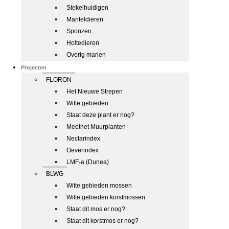
Stekelhuidigen
Manteldieren
Sponzen
Holtedieren
Overig marien
Projecten
FLORON
Het Nieuwe Strepen
Witte gebieden
Staat deze plant er nog?
Meetnet Muurplanten
Nectarindex
Oeverindex
LMF-a (Dunea)
BLWG
Witte gebieden mossen
Witte gebieden korstmossen
Staat dit mos er nog?
Staat dit korstmos er nog?