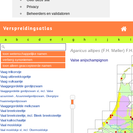
Over deze site
Privacy
Beheerders en validatoren
Verspreidingsatlas
a
b
c
d
e
f
g
h
i
j
k
l
Agaricus altipes
(F.H. Møller) F.H
toon wetenschappelijke namen
verberg synoniemen
Valse anijschampignon
toon alleen geaccepteerde namen
Vaag trilkorstje
Vaag uitbreekkogeltje
Vaag vulkaantje
Vaaggegordelde gordijnzwam
Vaaggegordelde gordijnzwam sl, incl. Valse
azuursteel-, Azuursteelgordijnzwam, Okergrijze
fraaisteelgordijnzwam
Vaaggegordelde melkzwam
Vaal breeksteeltje
Vaal breeksteeltje, incl. Bleek breeksteeltje
Vaal kalkschaaltje
Vaal mosklokje
Vaal mosklokje sl, incl. Okermosklokje