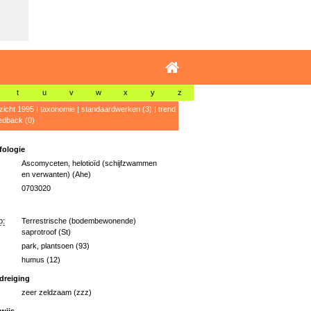
t
u
v
w
x
y
z
zicht 1995
|
taxonomie
|
standaardwerken (3)
|
trend
edback (0)
ologie
Ascomyceten, helotioïd (schijfzwammen
en verwanten) (Ahe)
0703020
p:
Terrestrische (bodembewonende)
saprotroof (St)
park, plantsoen (93)
humus (12)
dreiging
zeer zeldzaam (zzz)