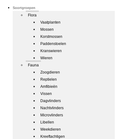
Soortgroepen
Flora
Vaatplanten
Mossen
Korstmossen
Paddenstoelen
Kranswieren
Wieren
Fauna
Zoogdieren
Reptielen
Amfibieën
Vissen
Dagvlinders
Nachtvlinders
Microvlinders
Libellen
Weekdieren
Kreeftachtigen