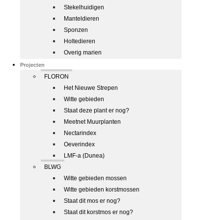
Stekelhuidigen
Manteldieren
Sponzen
Holtedieren
Overig marien
Projecten
FLORON
Het Nieuwe Strepen
Witte gebieden
Staat deze plant er nog?
Meetnet Muurplanten
Nectarindex
Oeverindex
LMF-a (Dunea)
BLWG
Witte gebieden mossen
Witte gebieden korstmossen
Staat dit mos er nog?
Staat dit korstmos er nog?