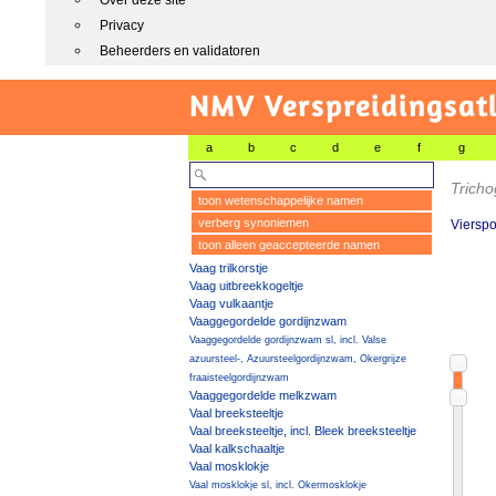
Over deze site
Privacy
Beheerders en validatoren
NMV Verspreidingsat
a
b
c
d
e
f
g
Trich
toon wetenschappelijke namen
verberg synoniemen
Vierspo
toon alleen geaccepteerde namen
Vaag trilkorstje
Vaag uitbreekkogeltje
Vaag vulkaantje
Vaaggegordelde gordijnzwam
Vaaggegordelde gordijnzwam sl, incl. Valse
azuursteel-, Azuursteelgordijnzwam, Okergrijze
fraaisteelgordijnzwam
Vaaggegordelde melkzwam
Vaal breeksteeltje
Vaal breeksteeltje, incl. Bleek breeksteeltje
Vaal kalkschaaltje
Vaal mosklokje
Vaal mosklokje sl, incl. Okermosklokje