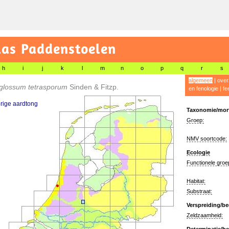
las Paddenstoelen
h
i
j
k
l
m
n
o
p
q
r
s
algemeen
|
over
oglossum tetrasporum
Sinden & Fitzp.
en fenologie
|
fe
rige aardtong
Taxonomie/morf
Groep:
NMV soortcode:
Ecologie
Functionele groe
Habitat:
Substraat:
Verspreiding/be
Zeldzaamheid: