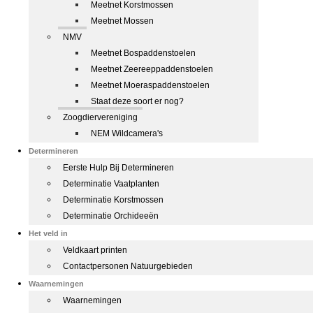
Meetnet Korstmossen
Meetnet Mossen
NMV
Meetnet Bospaddenstoelen
Meetnet Zeereeppaddenstoelen
Meetnet Moeraspaddenstoelen
Staat deze soort er nog?
Zoogdiervereniging
NEM Wildcamera's
Determineren
Eerste Hulp Bij Determineren
Determinatie Vaatplanten
Determinatie Korstmossen
Determinatie Orchideeën
Het veld in
Veldkaart printen
Contactpersonen Natuurgebieden
Waarnemingen
Waarnemingen