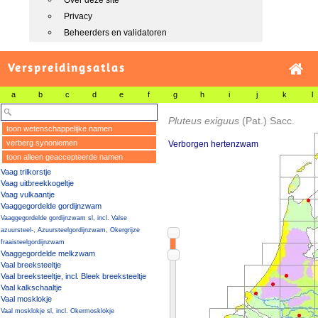
Over deze site
Privacy
Beheerders en validatoren
Verspreidingsatlas
a
b
c
d
e
f
g
h
i
j
k
l
Pluteus exiguus
(Pat.) Sacc.
toon wetenschappelijke namen
verberg synoniemen
Verborgen hertenzwam
toon alleen geaccepteerde namen
Vaag trilkorstje
Vaag uitbreekkogeltje
Vaag vulkaantje
Vaaggegordelde gordijnzwam
Vaaggegordelde gordijnzwam sl, incl. Valse
azuursteel-, Azuursteelgordijnzwam, Okergrijze
fraaisteelgordijnzwam
Vaaggegordelde melkzwam
Vaal breeksteeltje
Vaal breeksteeltje, incl. Bleek breeksteeltje
Vaal kalkschaaltje
Vaal mosklokje
Vaal mosklokje sl, incl. Okermosklokje