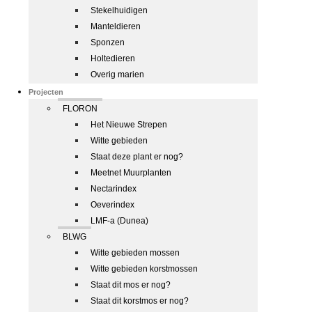
Stekelhuidigen
Manteldieren
Sponzen
Holtedieren
Overig marien
Projecten
FLORON
Het Nieuwe Strepen
Witte gebieden
Staat deze plant er nog?
Meetnet Muurplanten
Nectarindex
Oeverindex
LMF-a (Dunea)
BLWG
Witte gebieden mossen
Witte gebieden korstmossen
Staat dit mos er nog?
Staat dit korstmos er nog?