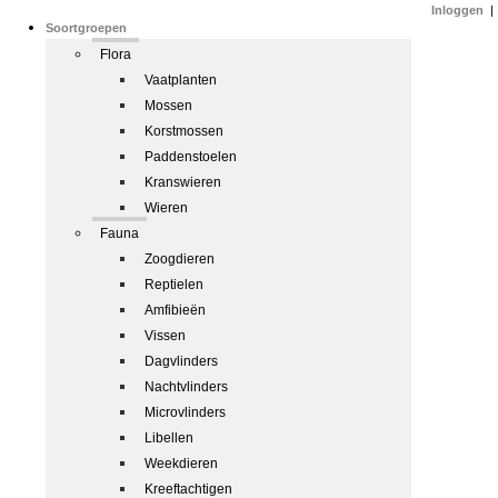
Inloggen
|
Soortgroepen
Flora
Vaatplanten
Mossen
Korstmossen
Paddenstoelen
Kranswieren
Wieren
Fauna
Zoogdieren
Reptielen
Amfibieën
Vissen
Dagvlinders
Nachtvlinders
Microvlinders
Libellen
Weekdieren
Kreeftachtigen