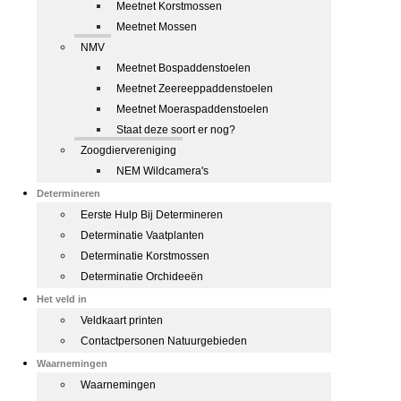
Meetnet Korstmossen
Meetnet Mossen
NMV
Meetnet Bospaddenstoelen
Meetnet Zeereeppaddenstoelen
Meetnet Moeraspaddenstoelen
Staat deze soort er nog?
Zoogdiervereniging
NEM Wildcamera's
Determineren
Eerste Hulp Bij Determineren
Determinatie Vaatplanten
Determinatie Korstmossen
Determinatie Orchideeën
Het veld in
Veldkaart printen
Contactpersonen Natuurgebieden
Waarnemingen
Waarnemingen