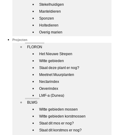
Stekelhuidigen
Manteldieren
Sponzen
Holtedieren
Overig marien
Projecten
FLORON
Het Nieuwe Strepen
Witte gebieden
Staat deze plant er nog?
Meetnet Muurplanten
Nectarindex
Oeverindex
LMF-a (Dunea)
BLWG
Witte gebieden mossen
Witte gebieden korstmossen
Staat dit mos er nog?
Staat dit korstmos er nog?