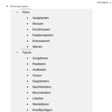
Inloggen
|
Soortgroepen
Flora
Vaatplanten
Mossen
Korstmossen
Paddenstoelen
Kranswieren
Wieren
Fauna
Zoogdieren
Reptielen
Amfibieën
Vissen
Dagvlinders
Nachtvlinders
Microvlinders
Libellen
Weekdieren
Kreeftachtigen