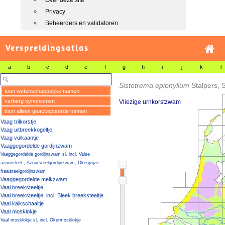
Over deze site
Privacy
Beheerders en validatoren
Verspreidingsatlas
a
b
c
d
e
f
g
h
i
j
k
l
Sistotrema epiphyllum
Stalpers, 
toon wetenschappelijke namen
verberg synoniemen
Vliezige urnkorstzwam
toon alleen geaccepteerde namen
Vaag trilkorstje
Vaag uitbreekkogeltje
Vaag vulkaantje
Vaaggegordelde gordijnzwam
Vaaggegordelde gordijnzwam sl, incl. Valse
azuursteel-, Azuursteelgordijnzwam, Okergrijze
fraaisteelgordijnzwam
Vaaggegordelde melkzwam
Vaal breeksteeltje
Vaal breeksteeltje, incl. Bleek breeksteeltje
Vaal kalkschaaltje
Vaal mosklokje
Vaal mosklokje sl, incl. Okermosklokje