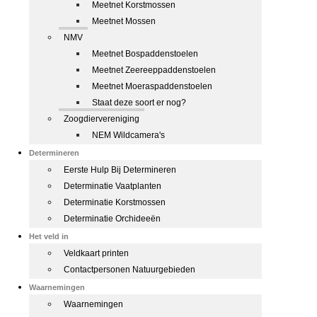
Meetnet Korstmossen
Meetnet Mossen
NMV
Meetnet Bospaddenstoelen
Meetnet Zeereeppaddenstoelen
Meetnet Moeraspaddenstoelen
Staat deze soort er nog?
Zoogdiervereniging
NEM Wildcamera's
Determineren
Eerste Hulp Bij Determineren
Determinatie Vaatplanten
Determinatie Korstmossen
Determinatie Orchideeën
Het veld in
Veldkaart printen
Contactpersonen Natuurgebieden
Waarnemingen
Waarnemingen