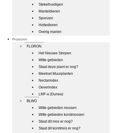
Stekelhuidigen
Manteldieren
Sponzen
Holtedieren
Overig marien
Projecten
FLORON
Het Nieuwe Strepen
Witte gebieden
Staat deze plant er nog?
Meetnet Muurplanten
Nectarindex
Oeverindex
LMF-a (Dunea)
BLWG
Witte gebieden mossen
Witte gebieden korstmossen
Staat dit mos er nog?
Staat dit korstmos er nog?