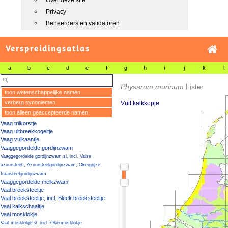
Over deze site
Privacy
Beheerders en validatoren
Verspreidingsatlas
a
b
c
d
e
f
g
h
i
j
k
l
Physarum murinum
Lister
toon wetenschappelijke namen
verberg synoniemen
Vuil kalkkopje
toon alleen geaccepteerde namen
Vaag trilkorstje
Vaag uitbreekkogeltje
Vaag vulkaantje
Vaaggegordelde gordijnzwam
Vaaggegordelde gordijnzwam sl, incl. Valse
azuursteel-, Azuursteelgordijnzwam, Okergrijze
fraaisteelgordijnzwam
Vaaggegordelde melkzwam
Vaal breeksteeltje
Vaal breeksteeltje, incl. Bleek breeksteeltje
Vaal kalkschaaltje
Vaal mosklokje
Vaal mosklokje sl, incl. Okermosklokje