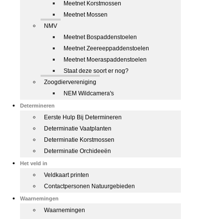
Meetnet Korstmossen
Meetnet Mossen
NMV
Meetnet Bospaddenstoelen
Meetnet Zeereeppaddenstoelen
Meetnet Moeraspaddenstoelen
Staat deze soort er nog?
Zoogdiervereniging
NEM Wildcamera's
Determineren
Eerste Hulp Bij Determineren
Determinatie Vaatplanten
Determinatie Korstmossen
Determinatie Orchideeën
Het veld in
Veldkaart printen
Contactpersonen Natuurgebieden
Waarnemingen
Waarnemingen