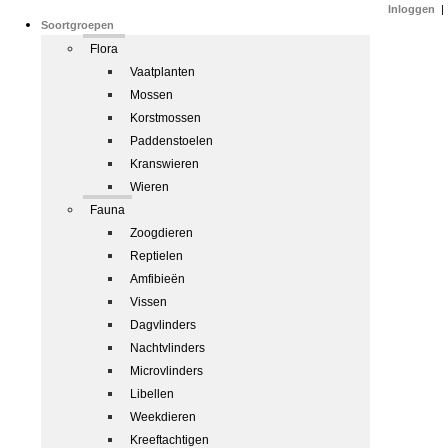
Inloggen
|
Soortgroepen
Flora
Vaatplanten
Mossen
Korstmossen
Paddenstoelen
Kranswieren
Wieren
Fauna
Zoogdieren
Reptielen
Amfibieën
Vissen
Dagvlinders
Nachtvlinders
Microvlinders
Libellen
Weekdieren
Kreeftachtigen