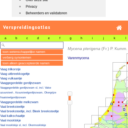
Over deze site
Privacy
Beheerders en validatoren
Verspreidingsatlas
a
b
c
d
e
f
g
h
i
j
k
l
Mycena pterigena
(Fr.) P. Kumm.
toon wetenschappelijke namen
verberg synoniemen
Varenmycena
toon alleen geaccepteerde namen
Vaag trilkorstje
Vaag uitbreekkogeltje
Vaag vulkaantje
Vaaggegordelde gordijnzwam
Vaaggegordelde gordijnzwam sl, incl. Valse
azuursteel-, Azuursteelgordijnzwam, Okergrijze
fraaisteelgordijnzwam
Vaaggegordelde melkzwam
Vaal breeksteeltje
Vaal breeksteeltje, incl. Bleek breeksteeltje
Vaal kalkschaaltje
Vaal mosklokje
Vaal mosklokje sl, incl. Okermosklokje