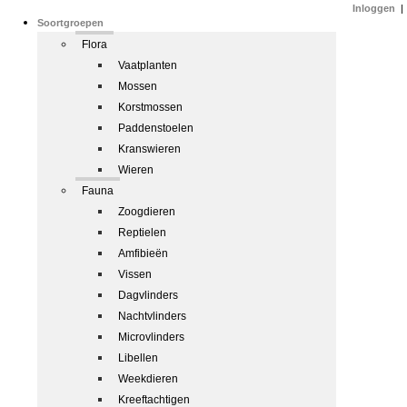
Inloggen
|
Soortgroepen
Flora
Vaatplanten
Mossen
Korstmossen
Paddenstoelen
Kranswieren
Wieren
Fauna
Zoogdieren
Reptielen
Amfibieën
Vissen
Dagvlinders
Nachtvlinders
Microvlinders
Libellen
Weekdieren
Kreeftachtigen