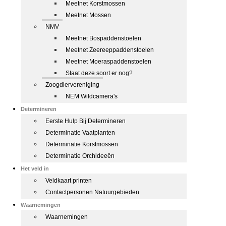
Meetnet Korstmossen
Meetnet Mossen
NMV
Meetnet Bospaddenstoelen
Meetnet Zeereeppaddenstoelen
Meetnet Moeraspaddenstoelen
Staat deze soort er nog?
Zoogdiervereniging
NEM Wildcamera's
Determineren
Eerste Hulp Bij Determineren
Determinatie Vaatplanten
Determinatie Korstmossen
Determinatie Orchideeën
Het veld in
Veldkaart printen
Contactpersonen Natuurgebieden
Waarnemingen
Waarnemingen