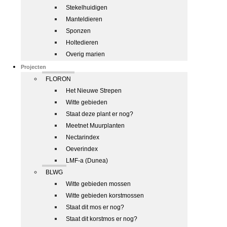
Stekelhuidigen
Manteldieren
Sponzen
Holtedieren
Overig marien
Projecten
FLORON
Het Nieuwe Strepen
Witte gebieden
Staat deze plant er nog?
Meetnet Muurplanten
Nectarindex
Oeverindex
LMF-a (Dunea)
BLWG
Witte gebieden mossen
Witte gebieden korstmossen
Staat dit mos er nog?
Staat dit korstmos er nog?