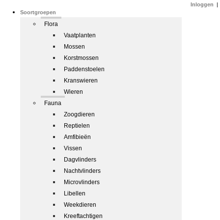
Inloggen
|
Soortgroepen
Flora
Vaatplanten
Mossen
Korstmossen
Paddenstoelen
Kranswieren
Wieren
Fauna
Zoogdieren
Reptielen
Amfibieën
Vissen
Dagvlinders
Nachtvlinders
Microvlinders
Libellen
Weekdieren
Kreeftachtigen