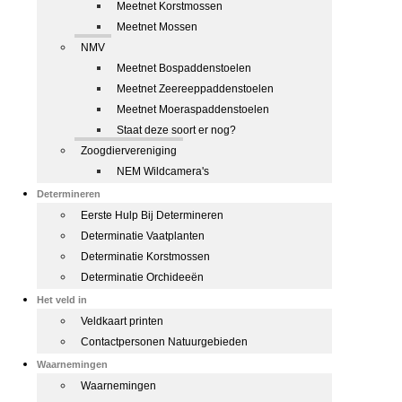
Meetnet Korstmossen
Meetnet Mossen
NMV
Meetnet Bospaddenstoelen
Meetnet Zeereeppaddenstoelen
Meetnet Moeraspaddenstoelen
Staat deze soort er nog?
Zoogdiervereniging
NEM Wildcamera's
Determineren
Eerste Hulp Bij Determineren
Determinatie Vaatplanten
Determinatie Korstmossen
Determinatie Orchideeën
Het veld in
Veldkaart printen
Contactpersonen Natuurgebieden
Waarnemingen
Waarnemingen