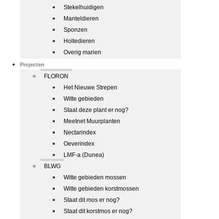
Stekelhuidigen
Manteldieren
Sponzen
Holtedieren
Overig marien
Projecten
FLORON
Het Nieuwe Strepen
Witte gebieden
Staat deze plant er nog?
Meetnet Muurplanten
Nectarindex
Oeverindex
LMF-a (Dunea)
BLWG
Witte gebieden mossen
Witte gebieden korstmossen
Staat dit mos er nog?
Staat dit korstmos er nog?