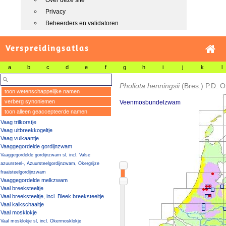
Over deze site
Privacy
Beheerders en validatoren
Verspreidingsatlas
a
b
c
d
e
f
g
h
i
j
k
l
Pholiota henningsii
(Bres.) P.D. O
toon wetenschappelijke namen
verberg synoniemen
Veenmosbundelzwam
toon alleen geaccepteerde namen
Vaag trilkorstje
Vaag uitbreekkogeltje
Vaag vulkaantje
Vaaggegordelde gordijnzwam
Vaaggegordelde gordijnzwam sl, incl. Valse
azuursteel-, Azuursteelgordijnzwam, Okergrijze
fraaisteelgordijnzwam
Vaaggegordelde melkzwam
Vaal breeksteeltje
Vaal breeksteeltje, incl. Bleek breeksteeltje
Vaal kalkschaaltje
Vaal mosklokje
Vaal mosklokje sl, incl. Okermosklokje