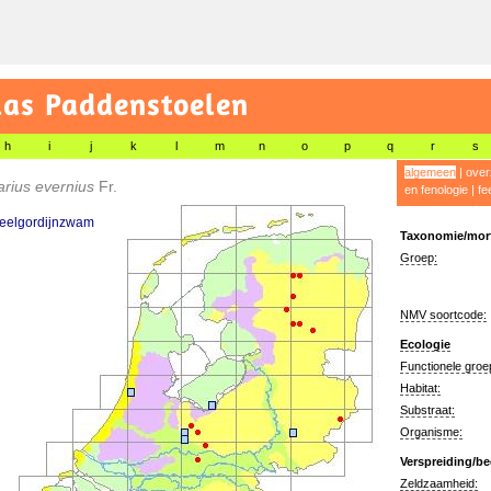
las Paddenstoelen
h
i
j
k
l
m
n
o
p
q
r
s
algemeen
|
over
arius evernius
Fr.
en fenologie
|
fe
teelgordijnzwam
Taxonomie/morf
Groep:
NMV soortcode:
Ecologie
Functionele groe
Habitat:
Substraat:
Organisme:
Verspreiding/be
Zeldzaamheid: