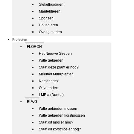
Stekelhuidigen
Manteldieren
Sponzen
Holtedieren
Overig marien
Projecten
FLORON
Het Nieuwe Strepen
Witte gebieden
Staat deze plant er nog?
Meetnet Muurplanten
Nectarindex
Oeverindex
LMF-a (Dunea)
BLWG
Witte gebieden mossen
Witte gebieden korstmossen
Staat dit mos er nog?
Staat dit korstmos er nog?