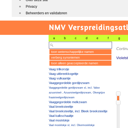
Over deze site
Privacy
Beheerders en validatoren
NMV Verspreidingsat
a
b
c
d
e
f
g
Cortin
toon wetenschappelijke namen
verberg synoniemen
Violets
toon alleen geaccepteerde namen
Vaag trilkorstje
Vaag uitbreekkogeltje
Vaag vulkaantje
Vaaggegordelde gordijnzwam
Vaaggegordelde gordijnzwam sl, incl. Valse
azuursteel-, Azuursteelgordijnzwam, Okergrijze
fraaisteelgordijnzwam
Vaaggegordelde melkzwam
Vaal breeksteeltje
Vaal breeksteeltje, incl. Bleek breeksteeltje
Vaal kalkschaaltje
Vaal mosklokje
Vaal mosklokje sl, incl. Okermosklokje