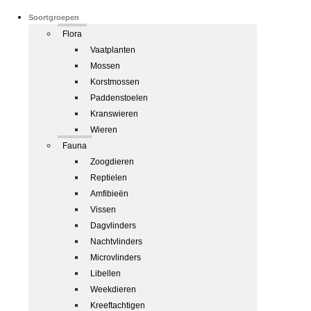
Soortgroepen
Flora
Vaatplanten
Mossen
Korstmossen
Paddenstoelen
Kranswieren
Wieren
Fauna
Zoogdieren
Reptielen
Amfibieën
Vissen
Dagvlinders
Nachtvlinders
Microvlinders
Libellen
Weekdieren
Kreeftachtigen