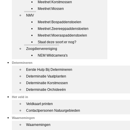
Meetnet Korstmossen
Meetnet Mossen
NMV
Meetnet Bospaddenstoelen
Meetnet Zeereeppaddenstoelen
Meetnet Moeraspaddenstoelen
Staat deze soort er nog?
Zoogdiervereniging
NEM Wildcamera's
Determineren
Eerste Hulp Bij Determineren
Determinatie Vaatplanten
Determinatie Korstmossen
Determinatie Orchideeën
Het veld in
Veldkaart printen
Contactpersonen Natuurgebieden
Waarnemingen
Waarnemingen