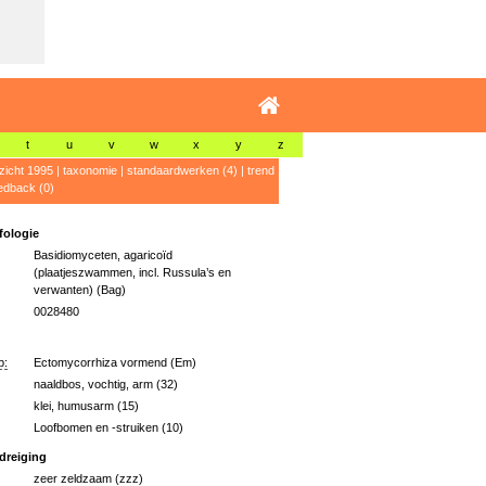
t
u
v
w
x
y
z
zicht 1995
|
taxonomie
|
standaardwerken (4)
|
trend
edback (0)
ologie
Basidiomyceten, agaricoïd
(plaatjeszwammen, incl. Russula’s en
verwanten) (Bag)
0028480
p:
Ectomycorrhiza vormend (Em)
naaldbos, vochtig, arm (32)
klei, humusarm (15)
Loofbomen en -struiken (10)
dreiging
zeer zeldzaam (zzz)