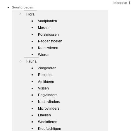
Inloggen
|
Soortgroepen
Flora
Vaatplanten
Mossen
Korstmossen
Paddenstoelen
Kranswieren
Wieren
Fauna
Zoogdieren
Reptielen
Amfibieën
Vissen
Dagvlinders
Nachtvlinders
Microvlinders
Libellen
Weekdieren
Kreeftachtigen