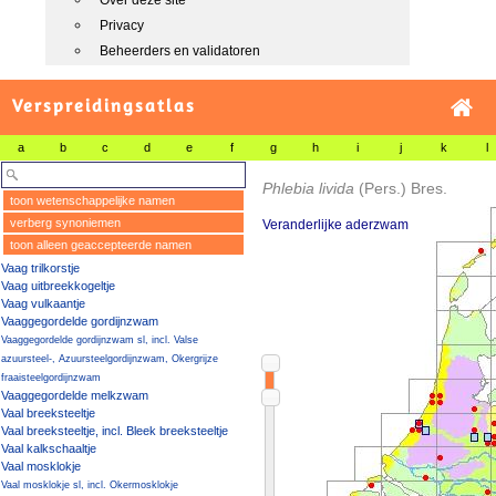
Over deze site
Privacy
Beheerders en validatoren
Verspreidingsatlas
a
b
c
d
e
f
g
h
i
j
k
l
Phlebia livida
(Pers.) Bres.
toon wetenschappelijke namen
verberg synoniemen
Veranderlijke aderzwam
toon alleen geaccepteerde namen
Vaag trilkorstje
Vaag uitbreekkogeltje
Vaag vulkaantje
Vaaggegordelde gordijnzwam
Vaaggegordelde gordijnzwam sl, incl. Valse
azuursteel-, Azuursteelgordijnzwam, Okergrijze
fraaisteelgordijnzwam
Vaaggegordelde melkzwam
Vaal breeksteeltje
Vaal breeksteeltje, incl. Bleek breeksteeltje
Vaal kalkschaaltje
Vaal mosklokje
Vaal mosklokje sl, incl. Okermosklokje