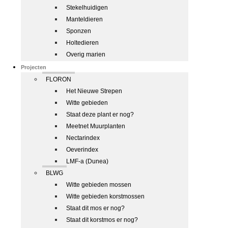
Stekelhuidigen
Manteldieren
Sponzen
Holtedieren
Overig marien
Projecten
FLORON
Het Nieuwe Strepen
Witte gebieden
Staat deze plant er nog?
Meetnet Muurplanten
Nectarindex
Oeverindex
LMF-a (Dunea)
BLWG
Witte gebieden mossen
Witte gebieden korstmossen
Staat dit mos er nog?
Staat dit korstmos er nog?