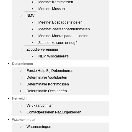
Meetnet Korstmossen
Meetnet Mossen
NMV
Meetnet Bospaddenstoelen
Meetnet Zeereeppaddenstoelen
Meetnet Moeraspaddenstoelen
Staat deze soort er nog?
Zoogdiervereniging
NEM Wildcamera's
Determineren
Eerste Hulp Bij Determineren
Determinatie Vaatplanten
Determinatie Korstmossen
Determinatie Orchideeën
Het veld in
Veldkaart printen
Contactpersonen Natuurgebieden
Waarnemingen
Waarnemingen