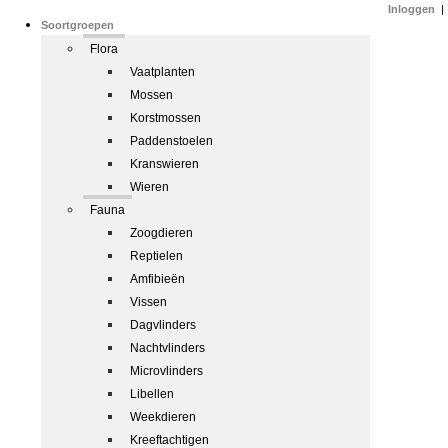
Inloggen
|
Soortgroepen
Flora
Vaatplanten
Mossen
Korstmossen
Paddenstoelen
Kranswieren
Wieren
Fauna
Zoogdieren
Reptielen
Amfibieën
Vissen
Dagvlinders
Nachtvlinders
Microvlinders
Libellen
Weekdieren
Kreeftachtigen