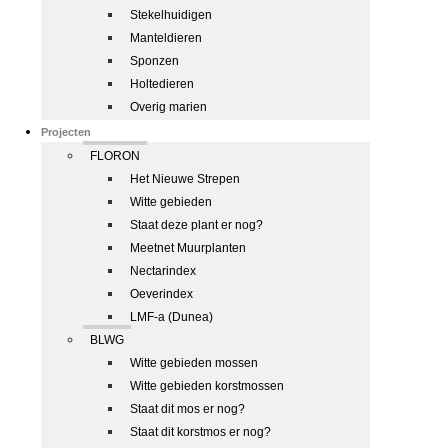
Stekelhuidigen
Manteldieren
Sponzen
Holtedieren
Overig marien
Projecten
FLORON
Het Nieuwe Strepen
Witte gebieden
Staat deze plant er nog?
Meetnet Muurplanten
Nectarindex
Oeverindex
LMF-a (Dunea)
BLWG
Witte gebieden mossen
Witte gebieden korstmossen
Staat dit mos er nog?
Staat dit korstmos er nog?