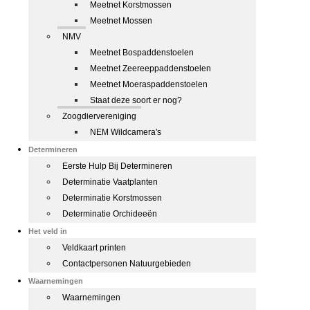
Meetnet Korstmossen
Meetnet Mossen
NMV
Meetnet Bospaddenstoelen
Meetnet Zeereeppaddenstoelen
Meetnet Moeraspaddenstoelen
Staat deze soort er nog?
Zoogdiervereniging
NEM Wildcamera's
Determineren
Eerste Hulp Bij Determineren
Determinatie Vaatplanten
Determinatie Korstmossen
Determinatie Orchideeën
Het veld in
Veldkaart printen
Contactpersonen Natuurgebieden
Waarnemingen
Waarnemingen