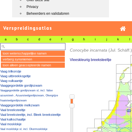
Over deze site
Privacy
Beheerders en validatoren
Verspreidingsatlas
a
b
c
d
e
f
g
h
i
j
k
l
Conocybe incarnata
(Jul. Schäff
toon wetenschappelijke namen
verberg synoniemen
Vleeskleurig breeksteeltje
toon alleen geaccepteerde namen
Vaag trilkorstje
Vaag uitbreekkogeltje
Vaag vulkaantje
Vaaggegordelde gordijnzwam
Vaaggegordelde gordijnzwam sl, incl. Valse
azuursteel-, Azuursteelgordijnzwam, Okergrijze
fraaisteelgordijnzwam
Vaaggegordelde melkzwam
Vaal breeksteeltje
Vaal breeksteeltje, incl. Bleek breeksteeltje
Vaal kalkschaaltje
Vaal mosklokje
Vaal mosklokje sl, incl. Okermosklokje